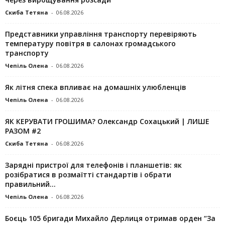
Скиба Тетяна
-
06.08.2026
Представники управління транспорту перевіряють
температуру повітря в салонах громадського
транспорту
Чепіль Олена
-
06.08.2026
Як літня спека впливає на домашніх улюбленців
Чепіль Олена
-
06.08.2026
ЯК КЕРУВАТИ ГРОШИМА? Олександр Сохацький | ЛИШЕ
РАЗОМ #2
Скиба Тетяна
-
06.08.2026
Зарядні пристрої для телефонів і планшетів: як
розібратися в розмаїтті стандартів і обрати
правильний...
Чепіль Олена
-
06.08.2026
Боєць 105 бригади Михайло Дерлиця отримав орден “За