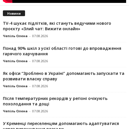
Новини
TV-4 шукає підлітків, які стануть ведучими нового
проєкту «Злий чат: Вижити онлайн»
Чепіль Олена
-
07.08.2026
Понад 90% шкіл з усієї області готові до впровадження
гарячого харчування
Чепіль Олена
-
07.08.2026
Як офіси “Зроблено в Україні” допомагають запускaти та
розвивати власну справу
Чепіль Олена
-
07.08.2026
Після температурних рекордів у регіоні очікують
похолодання та дощі
Чепіль Олена
-
07.08.2026
У Кременці переселенцям допомагають адаптуватися
через вирощування розсади