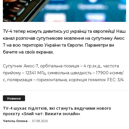
TV-4 тепер можуть дивитись усі українці та європейці! Наш
канал розпочав супутникове мовлення на супутнику Амос
7 на всю територію України та Європи. Параметри ви
бачите на своїх екранах.
Супутник Амос-7, орбітальна позиція – 4 гр.зх.д., частота
прийому – 12341 МГц, символьна швидкість – 17900 ксимв/
с, поляризація – горизонтальна, корекція помилок FEC: 3/4.
Новини
TV-4 шукає підлітків, які стануть ведучими нового
проєкту «Злий чат: Вижити онлайн»
Чепіль Олена
-
07.08.2026