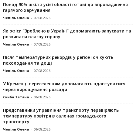
Понад 90% шкіл з усієї області готові до впровадження
гарячого харчування
Чепіль Олена
-
07.08.2026
Як офіси “Зроблено в Україні” допомагають запускaти та
розвивати власну справу
Чепіль Олена
-
07.08.2026
Після температурних рекордів у регіоні очікують
похолодання та дощі
Чепіль Олена
-
07.08.2026
У Кременці переселенцям допомагають адаптуватися
через вирощування розсади
Скиба Тетяна
-
06.08.2026
Представники управління транспорту перевіряють
температуру повітря в салонах громадського
транспорту
Чепіль Олена
-
06.08.2026