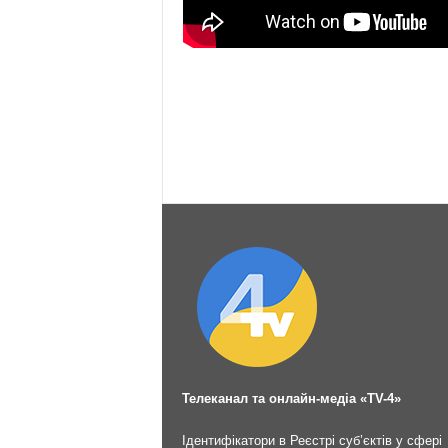
Телеканал та онлайн-медіа «TV-4»
Ідентифікатори в Реєстрі суб’єктів у сфері