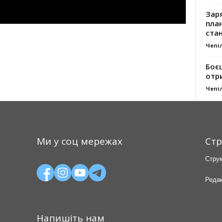
Заря
план
стан
Чепі
Боє
отр
Чепі
Ми у соц мережах
Стр
Струк
Редак
Напишіть нам