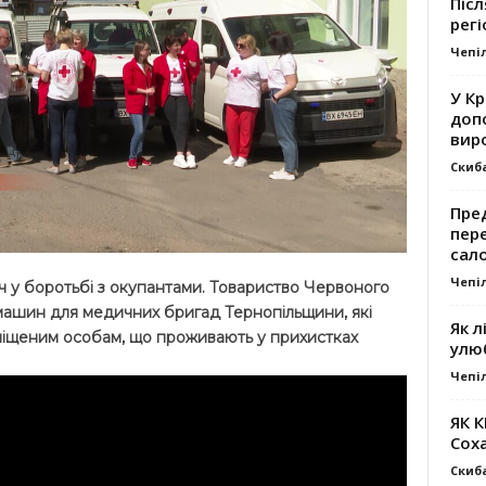
Післ
регі
Чепі
У К
доп
вир
Скиб
Пре
пер
сал
Чепі
ліч у боротьбі з окупантами. Товариство Червоного
 машин для медичних бригад Тернопільщини, які
Як л
іщеним особам, що проживають у прихистках
улю
Чепі
ЯК 
Сох
Скиб