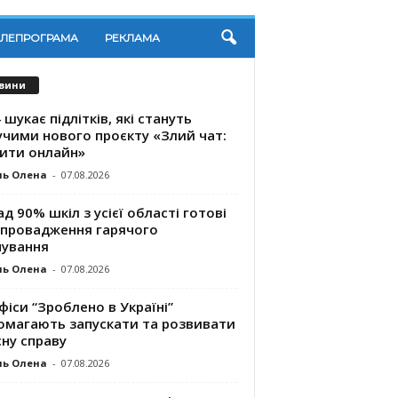
ЕЛЕПРОГРАМА
РЕКЛАМА
вини
 шукає підлітків, які стануть
учими нового проєкту «Злий чат:
ити онлайн»
ль Олена
-
07.08.2026
д 90% шкіл з усієї області готові
впровадження гарячого
чування
ль Олена
-
07.08.2026
фіси “Зроблено в Україні”
омагають запускaти та розвивати
ну справу
ль Олена
-
07.08.2026