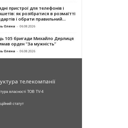
дні пристрої для телефонів і
шетів: як розібратися в розмаїтті
дартів і обрати правильний...
ль Олена
-
06.08.2026
ць 105 бригади Михайло Дерлиця
имав орден “За мужність”
ль Олена
-
06.08.2026
уктура телекомпанії
тура власності ТОВ TV-4
ційний статут