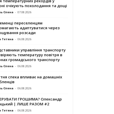
я температурних рекордів у
оні очікують похолодання та дощі
ль Олена
-
07.08.2026
ременці переселенцям
омагають адаптуватися через
ощування розсади
а Тетяна
-
06.08.2026
дставники управління транспорту
евіряють температуру повітря в
онах громадського транспорту
ль Олена
-
06.08.2026
ітня спека впливає на домашніх
бленців
ль Олена
-
06.08.2026
КЕРУВАТИ ГРОШИМА? Олександр
ацький | ЛИШЕ РАЗОМ #2
а Тетяна
-
06.08.2026