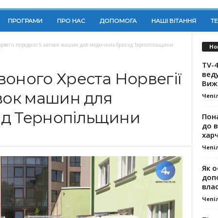
ПРОГРАМИ
ПРО НАС
ДОПОМОГА
НАШІ ВІТАННЯ
Т
Норвегії передало 5 автівок машин для медичних бригад Тернопільщини
Но
TV-4
вед
воного Хреста Норвегії
Виж
івок машин для
Чепі
ад Тернопільщини
Пона
до 
хар
Чепі
Як о
доп
влас
Чепі