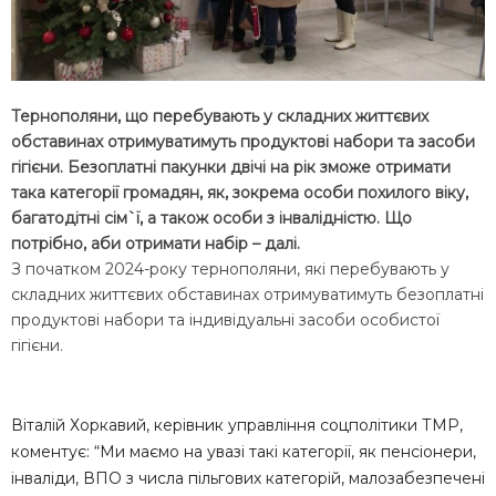
Тернополяни, що перебувають у складних життєвих
обставинах отримуватимуть продуктові набори та засоби
гігієни. Безоплатні пакунки двічі на рік зможе отримати
така категорії громадян, як, зокрема особи похилого віку,
багатодітні сім`ї, а також особи з інвалідністю. Що
потрібно, аби отримати набір – далі.
З початком 2024-року тернополяни, які перебувають у
складних життєвих обставинах отримуватимуть безоплатні
продуктові набори та індивідуальні засоби особистої
гігієни.
Віталій Хоркавий, керівник управління соцполітики ТМР,
коментує: “Ми маємо на увазі такі категорії, як пенсіонери,
інваліди, ВПО з числа пільгових категорій, малозабезпечені