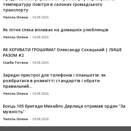
температуру повітря в салонах громадського
транспорту
Чепіль Олена
-
06.08.2026
Як літня спека впливає на домашніх улюбленців
Чепіль Олена
-
06.08.2026
ЯК КЕРУВАТИ ГРОШИМА? Олександр Сохацький | ЛИШЕ
РАЗОМ #2
Скиба Тетяна
-
06.08.2026
Зарядні пристрої для телефонів і планшетів: як
розібратися в розмаїтті стандартів і обрати
правильний...
Чепіль Олена
-
06.08.2026
Боєць 105 бригади Михайло Дерлиця отримав орден “За
мужність”
Чепіль Олена
-
06.08.2026