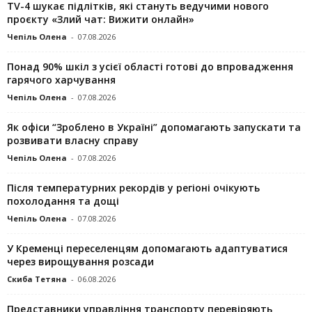
TV-4 шукає підлітків, які стануть ведучими нового
проєкту «Злий чат: Вижити онлайн»
Чепіль Олена
-
07.08.2026
Понад 90% шкіл з усієї області готові до впровадження
гарячого харчування
Чепіль Олена
-
07.08.2026
Як офіси “Зроблено в Україні” допомагають запускaти та
розвивати власну справу
Чепіль Олена
-
07.08.2026
Після температурних рекордів у регіоні очікують
похолодання та дощі
Чепіль Олена
-
07.08.2026
У Кременці переселенцям допомагають адаптуватися
через вирощування розсади
Скиба Тетяна
-
06.08.2026
Представники управління транспорту перевіряють