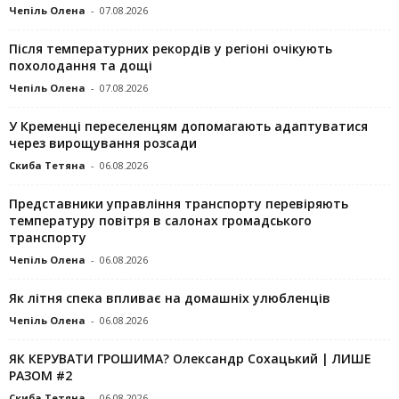
Чепіль Олена
-
07.08.2026
Після температурних рекордів у регіоні очікують
похолодання та дощі
Чепіль Олена
-
07.08.2026
У Кременці переселенцям допомагають адаптуватися
через вирощування розсади
Скиба Тетяна
-
06.08.2026
Представники управління транспорту перевіряють
температуру повітря в салонах громадського
транспорту
Чепіль Олена
-
06.08.2026
Як літня спека впливає на домашніх улюбленців
Чепіль Олена
-
06.08.2026
ЯК КЕРУВАТИ ГРОШИМА? Олександр Сохацький | ЛИШЕ
РАЗОМ #2
Скиба Тетяна
-
06.08.2026