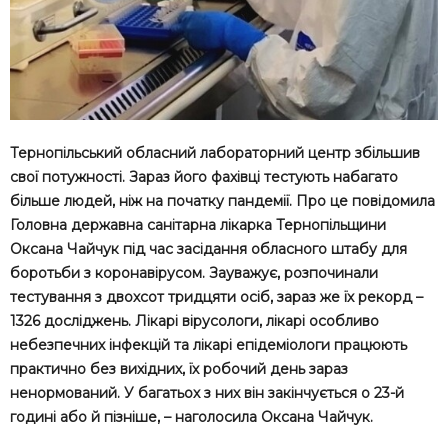
Тернопільський обласний лабораторний центр збільшив
свої потужності. Зараз його фахівці тестують набагато
більше людей, ніж на початку пандемії. Про це повідомила
Головна державна санітарна лікарка Тернопільщини
Оксана Чайчук під час засідання обласного штабу для
боротьби з коронавірусом. Зауважує, розпочинали
тестування з двохсот тридцяти осіб, зараз же їх рекорд –
1326 досліджень. Лікарі вірусологи, лікарі особливо
небезпечних інфекцій та лікарі епідеміологи працюють
практично без вихідних, їх робочий день зараз
ненормований. У багатьох з них він закінчується о 23-й
годині або й пізніше, – наголосила Оксана Чайчук.