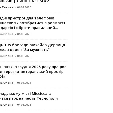
ацький | ЛИШЕ РАЗОМ #2
а Тетяна
-
06.08.2026
дні пристрої для телефонів і
шетів: як розібратися в розмаїтті
дартів і обрати правильний...
ль Олена
-
06.08.2026
ць 105 бригади Михайло Дерлиця
имав орден “За мужність”
ль Олена
-
06.08.2026
нівцях із грудня 2025 року працює
онтерсько-ветеранський простір
ОЇ»
ль Олена
-
05.08.2026
надському місті Міссіссаґа
ився парк на честь Тернополя
ль Олена
-
04.08.2026