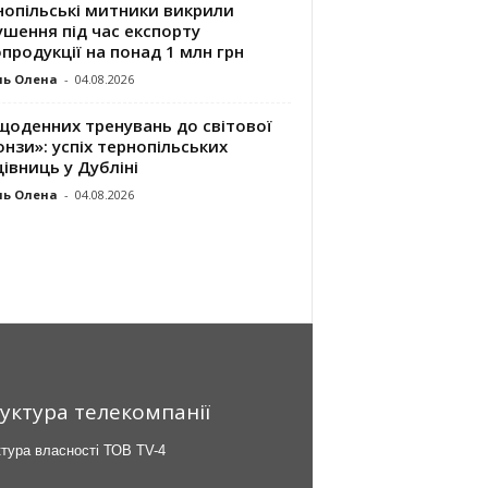
нопільські митники викрили
шення під час експорту
продукції на понад 1 млн грн
ль Олена
-
04.08.2026
щоденних тренувань до світової
нзи»: успіх тернопільських
івниць у Дубліні
ль Олена
-
04.08.2026
уктура телекомпанії
тура власності ТОВ TV-4