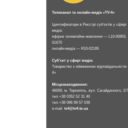
Телеканал та онлайн-медіа «TV-4»
Ідентифікатори в Реєстрі суб’єктів у сфері
медіа:
ефірне телевізійне мовлення — L10-00855, 
01670
онлайн-медіа — R10-02185
Суб’єкт у сфері медіа:
Товариство з обмеженою відповідальністю 
4»
Місцезнаходження:
46000, м. Тернопіль, вул. Сагайдачного, 2/
тел.
+38 0352 52 31 40
тел.
+38 096 89 57 039
e-mail:
tv4@tv4.te.ua