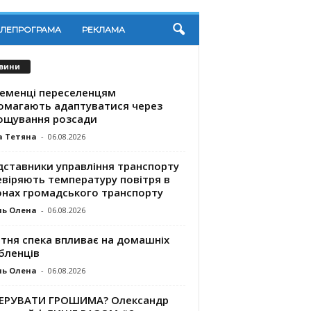
ЕЛЕПРОГРАМА
РЕКЛАМА
вини
ременці переселенцям
омагають адаптуватися через
ощування розсади
а Тетяна
-
06.08.2026
дставники управління транспорту
евіряють температуру повітря в
онах громадського транспорту
ль Олена
-
06.08.2026
ітня спека впливає на домашніх
бленців
ль Олена
-
06.08.2026
КЕРУВАТИ ГРОШИМА? Олександр