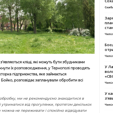
Сох
Скиб
Заря
план
стан
Чепі
Боє
отр
Чепі
 з’являються кліщі, які можуть бути збудниками
У Ла
нути їх розповсюдження, у Тернополі проводять
вол
кторка підприємства, яке займається
«СВ
 Бойко, розповідає запланували обробити всі
Чепі
У ка
з’яв
 обробку, ми не рекомендуємо знаходитися в
і утриматися від прогулянки, протягом декількох
Чепі
 можна не переживати і спокійно відвідувати