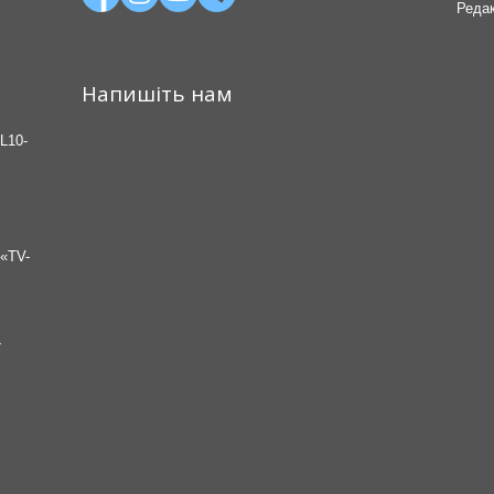
Редак
Напишіть нам
L10-
«TV-
7