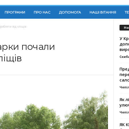
ПРОГРАМИ
ПРО НАС
ДОПОМОГА
НАШІ ВІТАННЯ
Т
робляти від кліщів
Но
У К
доп
арки почали
вир
ліщів
Скиб
Пре
пер
сал
Чепі
Як л
улю
Чепі
ЯК 