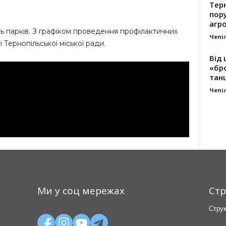
Тер
пору
агро
ь парків. З графіком проведення профілактичних
Чепі
 Тернопільської міської ради.
Від 
«бро
танц
Чепі
Ми у соц мережах
Стр
Струк