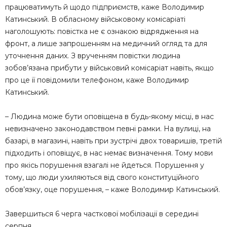
працюватимуть й щодо підприємств, каже Володимир
Катинський. В обласному військовому комісаріаті
наголошують: повістка не є ознакою відрядження на
фронт, а лише запрошенням на медичний огляд та для
уточнення даних. З врученням повістки людина
зобов’язана прибути у військовий комісаріат навіть, якщо
про це її повідомили телефоном, каже Володимир
Катинський.
– Людина може бути оповіщена в будь-якому місці, в нас
невизначено законодавством певні рамки. На вулиці, на
базарі, в магазині, навіть при зустрічі двох товаришів, третій
підходить і оповіщує, в нас немає визначення. Тому мови
про якісь порушення взагалі не йдеться. Порушення у
тому, що люди ухиляються від свого конституційного
обов’язку, оце порушення, – каже Володимир Катинський.
Завершиться 6 черга часткової мобілізації в середині
серпня.