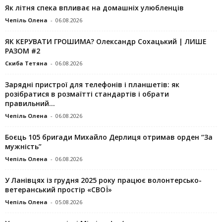
Як літня спека впливає на домашніх улюбленців
Чепіль Олена
-
06.08.2026
ЯК КЕРУВАТИ ГРОШИМА? Олександр Сохацький | ЛИШЕ
РАЗОМ #2
Скиба Тетяна
-
06.08.2026
Зарядні пристрої для телефонів і планшетів: як
розібратися в розмаїтті стандартів і обрати
правильний...
Чепіль Олена
-
06.08.2026
Боєць 105 бригади Михайло Дерлиця отримав орден “За
мужність”
Чепіль Олена
-
06.08.2026
У Ланівцях із грудня 2025 року працює волонтерсько-
ветеранський простір «СВОЇ»
Чепіль Олена
-
05.08.2026