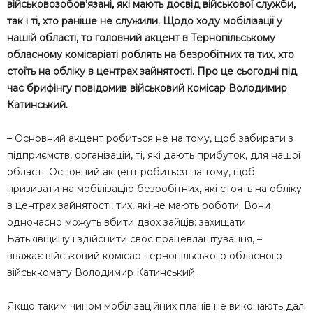
військовозобов’язані, які мають досвід військової служби,
так і ті, хто раніше не служили. Щодо ходу мобілізації у
нашій області, то головний акцент в Тернопільському
обласному комісаріаті роблять на безробітних та тих, хто
стоїть на обліку в центрах зайнятості. Про це сьогодні під
час брифінгу повідомив військовий комісар Володимир
Катинський.
– Основний акцент робиться не на тому, щоб забирати з
підприємств, організацій, ті, які дають прибуток, для нашої
області. Основний акцент робиться на тому, щоб
призивати на мобілізацію безробітних, які стоять на обліку
в центрах зайнятості, тих, які не мають роботи. Вони
одночасно можуть вбити двох зайців: захищати
Батьківщину і здійснити своє працевлаштування, –
вважає військовий комісар Тернопільського обласного
військкомату Володимир Катинський.
Якщо таким чином мобілізаційних планів не виконають далі