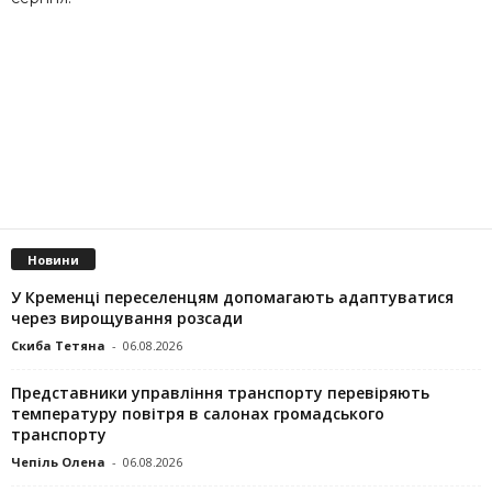
Новини
У Кременці переселенцям допомагають адаптуватися
через вирощування розсади
Скиба Тетяна
-
06.08.2026
Представники управління транспорту перевіряють
температуру повітря в салонах громадського
транспорту
Чепіль Олена
-
06.08.2026