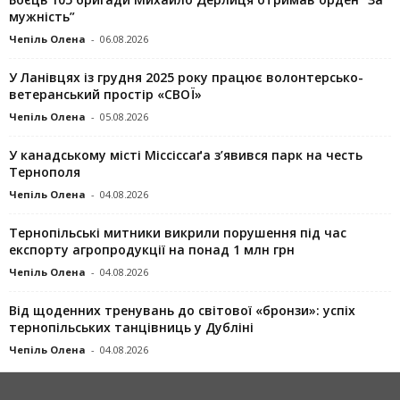
мужність”
Чепіль Олена
-
06.08.2026
У Ланівцях із грудня 2025 року працює волонтерсько-
ветеранський простір «СВОЇ»
Чепіль Олена
-
05.08.2026
У канадському місті Міссіссаґа з’явився парк на честь
Тернополя
Чепіль Олена
-
04.08.2026
Тернопільські митники викрили порушення під час
експорту агропродукції на понад 1 млн грн
Чепіль Олена
-
04.08.2026
Від щоденних тренувань до світової «бронзи»: успіх
тернопільських танцівниць у Дубліні
Чепіль Олена
-
04.08.2026