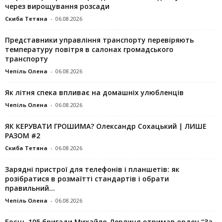
через вирощування розсади
Скиба Тетяна
-
06.08.2026
Представники управління транспорту перевіряють
температуру повітря в салонах громадського
транспорту
Чепіль Олена
-
06.08.2026
Як літня спека впливає на домашніх улюбленців
Чепіль Олена
-
06.08.2026
ЯК КЕРУВАТИ ГРОШИМА? Олександр Сохацький | ЛИШЕ
РАЗОМ #2
Скиба Тетяна
-
06.08.2026
Зарядні пристрої для телефонів і планшетів: як
розібратися в розмаїтті стандартів і обрати
правильний...
Чепіль Олена
-
06.08.2026
Боєць 105 бригади Михайло Дерлиця отримав орден “За