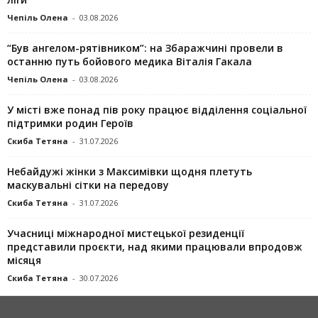
Чепіль Олена
-
03.08.2026
“Був ангелом-рятівником”: на Збаражчині провели в
останню путь бойового медика Віталія Гакала
Чепіль Олена
-
03.08.2026
У місті вже понад пів року працює відділення соціальної
підтримки родин Героїв
Скиба Тетяна
-
31.07.2026
Небайдужі жінки з Максимівки щодня плетуть
маскувальні сітки на передову
Скиба Тетяна
-
31.07.2026
Учасниці міжнародної мистецької резиденції
представили проєкти, над якими працювали впродовж
місяця
Скиба Тетяна
-
30.07.2026