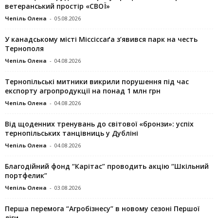
ветеранський простір «СВОЇ»
Чепіль Олена
-
05.08.2026
У канадському місті Міссіссаґа з’явився парк на честь
Тернополя
Чепіль Олена
-
04.08.2026
Тернопільські митники викрили порушення під час
експорту агропродукції на понад 1 млн грн
Чепіль Олена
-
04.08.2026
Від щоденних тренувань до світової «бронзи»: успіх
тернопільських танцівниць у Дубліні
Чепіль Олена
-
04.08.2026
Благодійний фонд “Карітас” проводить акцію “Шкільний
портфелик”
Чепіль Олена
-
03.08.2026
Перша перемога “Агробізнесу” в новому сезоні Першої
ліги