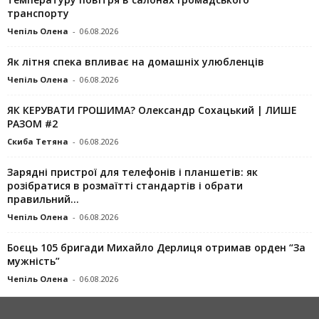
транспорту
Чепіль Олена
-
06.08.2026
Як літня спека впливає на домашніх улюбленців
Чепіль Олена
-
06.08.2026
ЯК КЕРУВАТИ ГРОШИМА? Олександр Сохацький | ЛИШЕ
РАЗОМ #2
Скиба Тетяна
-
06.08.2026
Зарядні пристрої для телефонів і планшетів: як
розібратися в розмаїтті стандартів і обрати
правильний...
Чепіль Олена
-
06.08.2026
Боєць 105 бригади Михайло Дерлиця отримав орден “За
мужність”
Чепіль Олена
-
06.08.2026