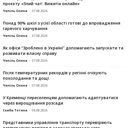
проєкту «Злий чат: Вижити онлайн»
Чепіль Олена
-
07.08.2026
Понад 90% шкіл з усієї області готові до впровадження
гарячого харчування
Чепіль Олена
-
07.08.2026
Як офіси “Зроблено в Україні” допомагають запускaти та
розвивати власну справу
Чепіль Олена
-
07.08.2026
Після температурних рекордів у регіоні очікують
похолодання та дощі
Чепіль Олена
-
07.08.2026
У Кременці переселенцям допомагають адаптуватися
через вирощування розсади
Скиба Тетяна
-
06.08.2026
Представники управління транспорту перевіряють
температуру повітря в салонах громадського