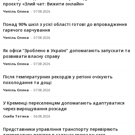
проєкту «Злий чат: Вижити онлайн»
Чепіль Олена
-
07.08.2026
Понад 90% шкіл з усієї області готові до впровадження
гарячого харчування
Чепіль Олена
-
07.08.2026
Як офіси “Зроблено в Україні” допомагають запускaти та
розвивати власну справу
Чепіль Олена
-
07.08.2026
Після температурних рекордів у регіоні очікують
похолодання та дощі
Чепіль Олена
-
07.08.2026
У Кременці переселенцям допомагають адаптуватися
через вирощування розсади
Скиба Тетяна
-
06.08.2026
Представники управління транспорту перевіряють
температуру повітря в салонах громадського