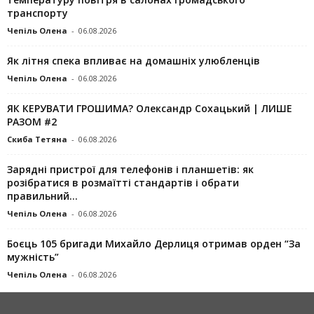
транспорту
Чепіль Олена
-
06.08.2026
Як літня спека впливає на домашніх улюбленців
Чепіль Олена
-
06.08.2026
ЯК КЕРУВАТИ ГРОШИМА? Олександр Сохацький | ЛИШЕ
РАЗОМ #2
Скиба Тетяна
-
06.08.2026
Зарядні пристрої для телефонів і планшетів: як
розібратися в розмаїтті стандартів і обрати
правильний...
Чепіль Олена
-
06.08.2026
Боєць 105 бригади Михайло Дерлиця отримав орден “За
мужність”
Чепіль Олена
-
06.08.2026