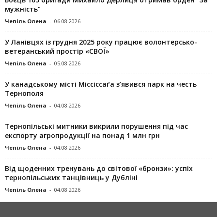
мужність”
Чепіль Олена
-
06.08.2026
У Ланівцях із грудня 2025 року працює волонтерсько-
ветеранський простір «СВОЇ»
Чепіль Олена
-
05.08.2026
У канадському місті Міссіссаґа з’явився парк на честь
Тернополя
Чепіль Олена
-
04.08.2026
Тернопільські митники викрили порушення під час
експорту агропродукції на понад 1 млн грн
Чепіль Олена
-
04.08.2026
Від щоденних тренувань до світової «бронзи»: успіх
тернопільських танцівниць у Дубліні
Чепіль Олена
-
04.08.2026