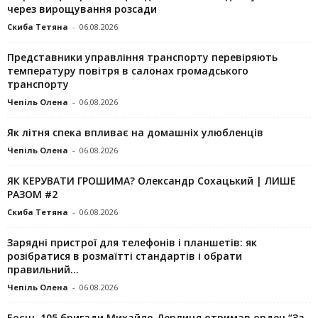
через вирощування розсади
Скиба Тетяна
-
06.08.2026
Представники управління транспорту перевіряють
температуру повітря в салонах громадського
транспорту
Чепіль Олена
-
06.08.2026
Як літня спека впливає на домашніх улюбленців
Чепіль Олена
-
06.08.2026
ЯК КЕРУВАТИ ГРОШИМА? Олександр Сохацький | ЛИШЕ
РАЗОМ #2
Скиба Тетяна
-
06.08.2026
Зарядні пристрої для телефонів і планшетів: як
розібратися в розмаїтті стандартів і обрати
правильний...
Чепіль Олена
-
06.08.2026
Боєць 105 бригади Михайло Дерлиця отримав орден “За