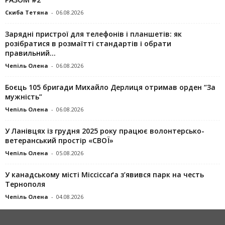
Скиба Тетяна
-
06.08.2026
Зарядні пристрої для телефонів і планшетів: як
розібратися в розмаїтті стандартів і обрати
правильний...
Чепіль Олена
-
06.08.2026
Боєць 105 бригади Михайло Дерлиця отримав орден “За
мужність”
Чепіль Олена
-
06.08.2026
У Ланівцях із грудня 2025 року працює волонтерсько-
ветеранський простір «СВОЇ»
Чепіль Олена
-
05.08.2026
У канадському місті Міссіссаґа з’явився парк на честь
Тернополя
Чепіль Олена
-
04.08.2026