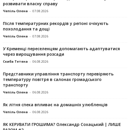
розвивати власну справу
Чепіль Олена
-
07.08.2026
Після температурних рекордів у регіоні очікують
похолодання та дощі
Чепіль Олена
-
07.08.2026
У Кременці переселенцям допомагають адаптуватися
через вирощування розсади
Скиба Тетяна
-
06.08.2026
Представники управління транспорту перевіряють
температуру повітря в салонах громадського
транспорту
Чепіль Олена
-
06.08.2026
Як літня спека впливає на домашніх улюбленців
Чепіль Олена
-
06.08.2026
ЯК КЕРУВАТИ ГРОШИМА? Олександр Сохацький | ЛИШЕ
РАЗОМ #2