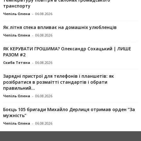
транспорту
Чепіль Олена
-
06.08.2026
Як літня спека впливає на домашніх улюбленців
Чепіль Олена
-
06.08.2026
ЯК КЕРУВАТИ ГРОШИМА? Олександр Сохацький | ЛИШЕ
РАЗОМ #2
Скиба Тетяна
-
06.08.2026
Зарядні пристрої для телефонів і планшетів: як
розібратися в розмаїтті стандартів і обрати
правильний...
Чепіль Олена
-
06.08.2026
Боєць 105 бригади Михайло Дерлиця отримав орден “За
мужність”
Чепіль Олена
-
06.08.2026