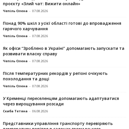
проєкту «Злий чат: Вижити онлайн»
Чепіль Олена
-
07.08.2026
Понад 90% шкіл з усієї області готові до впровадження
гарячого харчування
Чепіль Олена
-
07.08.2026
Як офіси “Зроблено в Україні” допомагають запускaти та
розвивати власну справу
Чепіль Олена
-
07.08.2026
Після температурних рекордів у регіоні очікують
похолодання та дощі
Чепіль Олена
-
07.08.2026
У Кременці переселенцям допомагають адаптуватися
через вирощування розсади
Скиба Тетяна
-
06.08.2026
Представники управління транспорту перевіряють
температуру повітря в салонах громадського