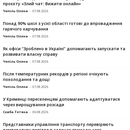
проєкту «Злий чат: Вижити онлайн»
Чепіль Олена
-
07.08.2026
Понад 90% шкіл з усієї області готові до впровадження
гарячого харчування
Чепіль Олена
-
07.08.2026
Як офіси “Зроблено в Україні” допомагають запускaти та
розвивати власну справу
Чепіль Олена
-
07.08.2026
Після температурних рекордів у регіоні очікують
похолодання та дощі
Чепіль Олена
-
07.08.2026
У Кременці переселенцям допомагають адаптуватися
через вирощування розсади
Скиба Тетяна
-
06.08.2026
Представники управління транспорту перевіряють
температуру повітря в салонах громадського