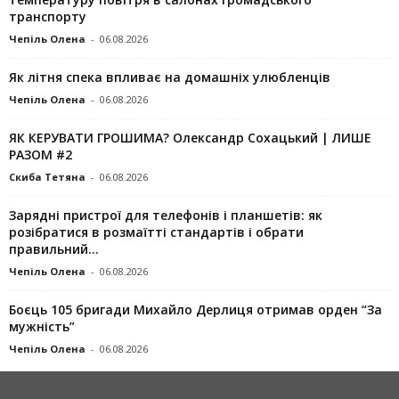
транспорту
Чепіль Олена
-
06.08.2026
Як літня спека впливає на домашніх улюбленців
Чепіль Олена
-
06.08.2026
ЯК КЕРУВАТИ ГРОШИМА? Олександр Сохацький | ЛИШЕ
РАЗОМ #2
Скиба Тетяна
-
06.08.2026
Зарядні пристрої для телефонів і планшетів: як
розібратися в розмаїтті стандартів і обрати
правильний...
Чепіль Олена
-
06.08.2026
Боєць 105 бригади Михайло Дерлиця отримав орден “За
мужність”
Чепіль Олена
-
06.08.2026