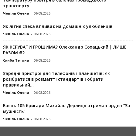
транспорту
Чепіль Олена
-
06.08.2026
Як літня спека впливає на домашніх улюбленців
Чепіль Олена
-
06.08.2026
ЯК КЕРУВАТИ ГРОШИМА? Олександр Сохацький | ЛИШЕ
РАЗОМ #2
Скиба Тетяна
-
06.08.2026
Зарядні пристрої для телефонів і планшетів: як
розібратися в розмаїтті стандартів і обрати
правильний...
Чепіль Олена
-
06.08.2026
Боєць 105 бригади Михайло Дерлиця отримав орден “За
мужність”
Чепіль Олена
-
06.08.2026