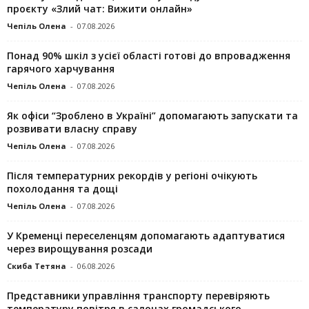
проєкту «Злий чат: Вижити онлайн»
Чепіль Олена
-
07.08.2026
Понад 90% шкіл з усієї області готові до впровадження
гарячого харчування
Чепіль Олена
-
07.08.2026
Як офіси “Зроблено в Україні” допомагають запускaти та
розвивати власну справу
Чепіль Олена
-
07.08.2026
Після температурних рекордів у регіоні очікують
похолодання та дощі
Чепіль Олена
-
07.08.2026
У Кременці переселенцям допомагають адаптуватися
через вирощування розсади
Скиба Тетяна
-
06.08.2026
Представники управління транспорту перевіряють
температуру повітря в салонах громадського