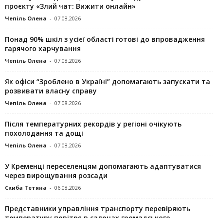
проєкту «Злий чат: Вижити онлайн»
Чепіль Олена
-
07.08.2026
Понад 90% шкіл з усієї області готові до впровадження
гарячого харчування
Чепіль Олена
-
07.08.2026
Як офіси “Зроблено в Україні” допомагають запускaти та
розвивати власну справу
Чепіль Олена
-
07.08.2026
Після температурних рекордів у регіоні очікують
похолодання та дощі
Чепіль Олена
-
07.08.2026
У Кременці переселенцям допомагають адаптуватися
через вирощування розсади
Скиба Тетяна
-
06.08.2026
Представники управління транспорту перевіряють
температуру повітря в салонах громадського