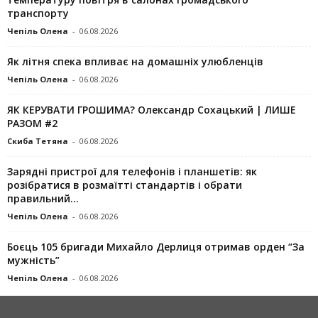
транспорту
Чепіль Олена
-
06.08.2026
Як літня спека впливає на домашніх улюбленців
Чепіль Олена
-
06.08.2026
ЯК КЕРУВАТИ ГРОШИМА? Олександр Сохацький | ЛИШЕ
РАЗОМ #2
Скиба Тетяна
-
06.08.2026
Зарядні пристрої для телефонів і планшетів: як
розібратися в розмаїтті стандартів і обрати
правильний...
Чепіль Олена
-
06.08.2026
Боєць 105 бригади Михайло Дерлиця отримав орден “За
мужність”
Чепіль Олена
-
06.08.2026