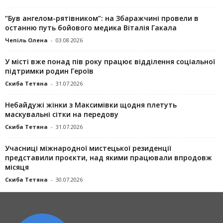
“Був ангелом-рятівником”: на Збаражчині провели в
останню путь бойового медика Віталія Гакала
Чепіль Олена
-
03.08.2026
У місті вже понад пів року працює відділення соціальної
підтримки родин Героїв
Скиба Тетяна
-
31.07.2026
Небайдужі жінки з Максимівки щодня плетуть
маскувальні сітки на передову
Скиба Тетяна
-
31.07.2026
Учасниці міжнародної мистецької резиденції
представили проєкти, над якими працювали впродовж
місяця
Скиба Тетяна
-
30.07.2026