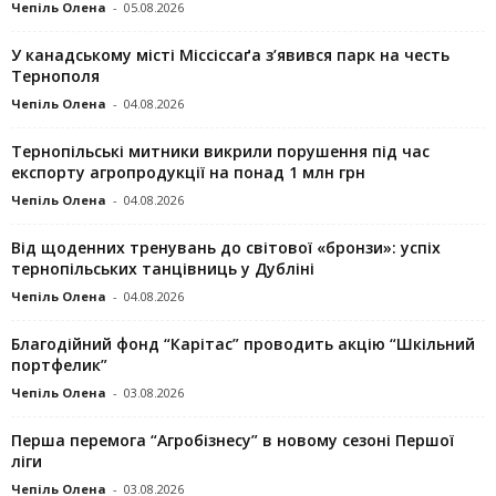
Чепіль Олена
-
05.08.2026
У канадському місті Міссіссаґа з’явився парк на честь
Тернополя
Чепіль Олена
-
04.08.2026
Тернопільські митники викрили порушення під час
експорту агропродукції на понад 1 млн грн
Чепіль Олена
-
04.08.2026
Від щоденних тренувань до світової «бронзи»: успіх
тернопільських танцівниць у Дубліні
Чепіль Олена
-
04.08.2026
Благодійний фонд “Карітас” проводить акцію “Шкільний
портфелик”
Чепіль Олена
-
03.08.2026
Перша перемога “Агробізнесу” в новому сезоні Першої
ліги
Чепіль Олена
-
03.08.2026