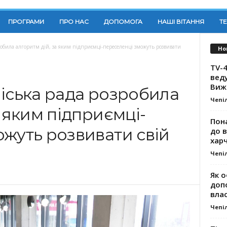
ПРОГРАМИ
ПРО НАС
ДОПОМОГА
НАШІ ВІТАННЯ
Т
робила алгоритм дій, за яким підприємці-переселенці зможуть розвивати
Но
TV-4
вед
Виж
іська рада розробила
Чепі
а яким підприємці-
Пона
жуть розвивати свій
до 
хар
Чепі
Як о
доп
влас
Чепі