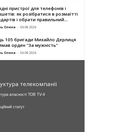
дні пристрої для телефонів і
шетів: як розібратися в розмаїтті
дартів і обрати правильний...
ль Олена
-
06.08.2026
ць 105 бригади Михайло Дерлиця
имав орден “За мужність”
ль Олена
-
06.08.2026
уктура телекомпанії
тура власності ТОВ TV-4
ційний статут