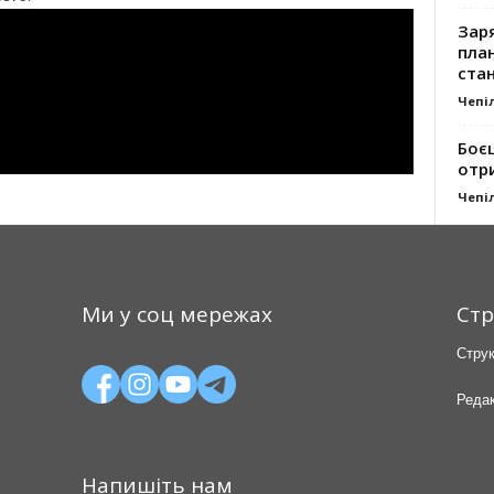
Заря
план
стан
Чепі
Боє
отр
Чепі
Ми у соц мережах
Стр
Струк
Редак
Напишіть нам