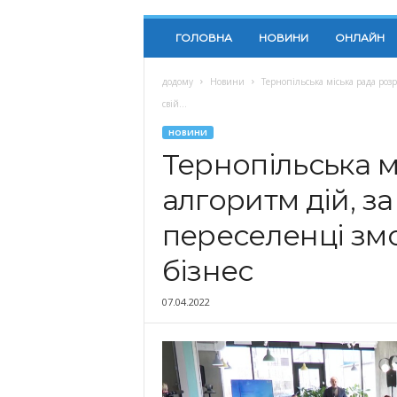
ГОЛОВНА
НОВИНИ
ОНЛАЙН
додому
Новини
Тернопільська міська рада роз
свій...
НОВИНИ
Тернопільська м
алгоритм дій, з
переселенці змо
бізнес
07.04.2022