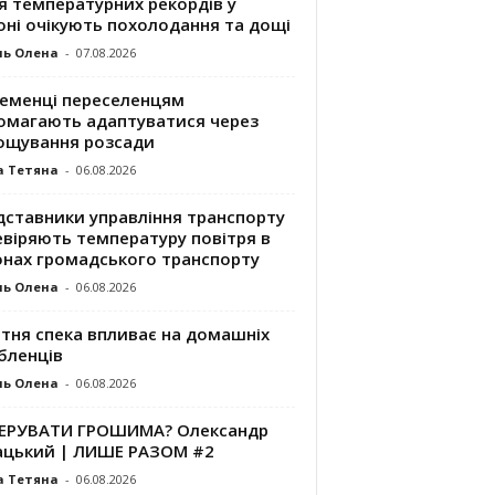
я температурних рекордів у
оні очікують похолодання та дощі
ль Олена
-
07.08.2026
ременці переселенцям
омагають адаптуватися через
ощування розсади
а Тетяна
-
06.08.2026
дставники управління транспорту
евіряють температуру повітря в
онах громадського транспорту
ль Олена
-
06.08.2026
ітня спека впливає на домашніх
бленців
ль Олена
-
06.08.2026
КЕРУВАТИ ГРОШИМА? Олександр
ацький | ЛИШЕ РАЗОМ #2
а Тетяна
-
06.08.2026