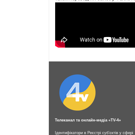
Телеканал та онлайн-медіа «TV-4»
Ідентифікатори в Реєстрі суб’єктів у сфері