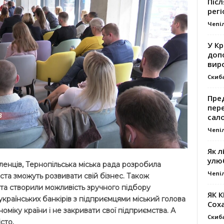
Післ
регі
Чепі
У К
доп
вир
Скиб
Пре
пер
сал
Чепі
Як л
улю
енців, Тернопільська міська рада розробила
Чепі
іста зможуть розвивати свій бізнес. Також
та створили можливість зручного підбору
ЯК 
 українських банкірів з підприємцями міський голова
Сох
оміку країни і не закривати свої підприємства. А
Скиб
сто.