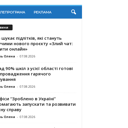
ЕЛЕПРОГРАМА
РЕКЛАМА
вини
 шукає підлітків, які стануть
учими нового проєкту «Злий чат:
ити онлайн»
ль Олена
-
07.08.2026
д 90% шкіл з усієї області готові
впровадження гарячого
чування
ль Олена
-
07.08.2026
фіси “Зроблено в Україні”
омагають запускaти та розвивати
ну справу
ль Олена
-
07.08.2026