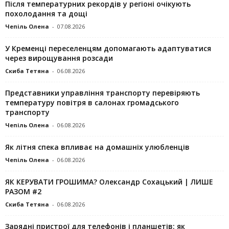
Після температурних рекордів у регіоні очікують
похолодання та дощі
Чепіль Олена
-
07.08.2026
У Кременці переселенцям допомагають адаптуватися
через вирощування розсади
Скиба Тетяна
-
06.08.2026
Представники управління транспорту перевіряють
температуру повітря в салонах громадського
транспорту
Чепіль Олена
-
06.08.2026
Як літня спека впливає на домашніх улюбленців
Чепіль Олена
-
06.08.2026
ЯК КЕРУВАТИ ГРОШИМА? Олександр Сохацький | ЛИШЕ
РАЗОМ #2
Скиба Тетяна
-
06.08.2026
Зарядні пристрої для телефонів і планшетів: як