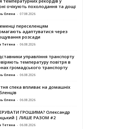
я температурних рекордів у
оні очікують похолодання та дощі
ль Олена
-
07.08.2026
ременці переселенцям
омагають адаптуватися через
ощування розсади
а Тетяна
-
06.08.2026
дставники управління транспорту
евіряють температуру повітря в
онах громадського транспорту
ль Олена
-
06.08.2026
ітня спека впливає на домашніх
бленців
ль Олена
-
06.08.2026
КЕРУВАТИ ГРОШИМА? Олександр
ацький | ЛИШЕ РАЗОМ #2
а Тетяна
-
06.08.2026