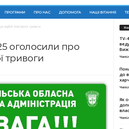
ПРОГРАМИ
ПРО НАС
ДОПОМОГА
НАШІ ВІТАННЯ
Т
ро відбій повітряної тривоги
Но
TV-4
вед
:25 оголосили про
Виж
ої тривоги
Чепі
Пона
до 
хар
Чепі
Як о
доп
влас
Чепі