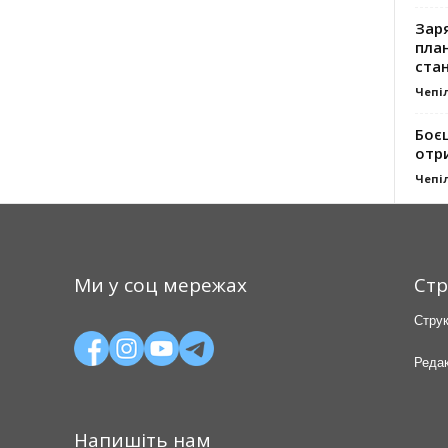
Заря
план
стан
Чепі
Боє
отр
Чепі
Ми у соц мережах
Стр
Струк
Редак
Напишіть нам