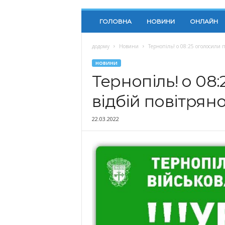
ГОЛОВНА
НОВИНИ
ОНЛАЙН
додому
Новини
Тернопіль! о 08:25 оголосили п
НОВИНИ
Тернопіль! о 08
відбій повітрян
22.03.2022