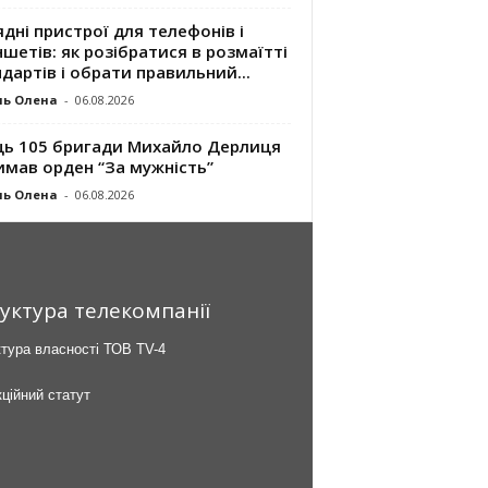
дні пристрої для телефонів і
шетів: як розібратися в розмаїтті
дартів і обрати правильний...
ль Олена
-
06.08.2026
ць 105 бригади Михайло Дерлиця
имав орден “За мужність”
ль Олена
-
06.08.2026
уктура телекомпанії
тура власності ТОВ TV-4
ційний статут