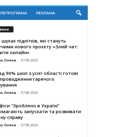
ЕЛЕПРОГРАМА
РЕКЛАМА
вини
 шукає підлітків, які стануть
учими нового проєкту «Злий чат:
ити онлайн»
ль Олена
-
07.08.2026
д 90% шкіл з усієї області готові
впровадження гарячого
чування
ль Олена
-
07.08.2026
фіси “Зроблено в Україні”
омагають запускaти та розвивати
ну справу
ль Олена
-
07.08.2026