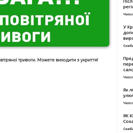
Післ
регі
Чепі
У К
доп
вир
Скиб
Пре
вітряної тривоги. Можете виходити з укриття!
пер
сал
Чепі
Як л
улю
Чепі
ЯК 
Сох
Скиб