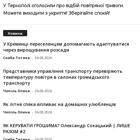
У Тернополі оголосили про відбій повітряної тривоги.
Можете виходити з укриття! Зберігайте спокій!
Новини
У Кременці переселенцям допомагають адаптуватися
через вирощування розсади
Скиба Тетяна
-
06.08.2026
Представники управління транспорту перевіряють
температуру повітря в салонах громадського
транспорту
Чепіль Олена
-
06.08.2026
Як літня спека впливає на домашніх улюбленців
Чепіль Олена
-
06.08.2026
ЯК КЕРУВАТИ ГРОШИМА? Олександр Сохацький | ЛИШЕ
РАЗОМ #2
Скиба Тетяна
-
06.08.2026