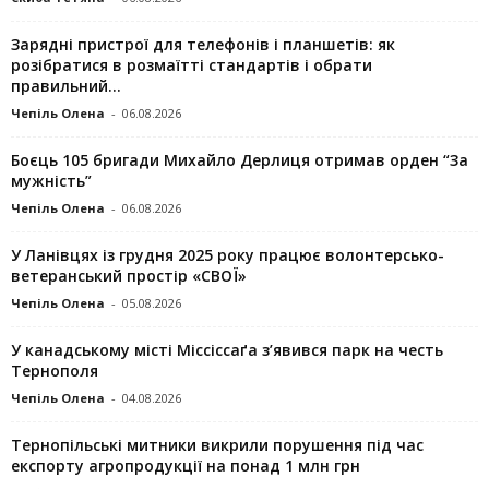
Зарядні пристрої для телефонів і планшетів: як
розібратися в розмаїтті стандартів і обрати
правильний...
Чепіль Олена
-
06.08.2026
Боєць 105 бригади Михайло Дерлиця отримав орден “За
мужність”
Чепіль Олена
-
06.08.2026
У Ланівцях із грудня 2025 року працює волонтерсько-
ветеранський простір «СВОЇ»
Чепіль Олена
-
05.08.2026
У канадському місті Міссіссаґа з’явився парк на честь
Тернополя
Чепіль Олена
-
04.08.2026
Тернопільські митники викрили порушення під час
експорту агропродукції на понад 1 млн грн