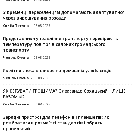
У Кременці переселенцям допомагають адаптуватися
через вирощування розсади
Скиба Тетяна
-
06.08.2026
Представники управління транспорту перевіряють
температуру повітря в салонах громадського
транспорту
Чепіль Олена
-
06.08.2026
Як літня спека впливає на домашніх улюбленців
Чепіль Олена
-
06.08.2026
ЯК КЕРУВАТИ ГРОШИМА? Олександр Сохацький | ЛИШЕ
РАЗОМ #2
Скиба Тетяна
-
06.08.2026
Зарядні пристрої для телефонів і планшетів: як
розібратися в розмаїтті стандартів і обрати
правильний...