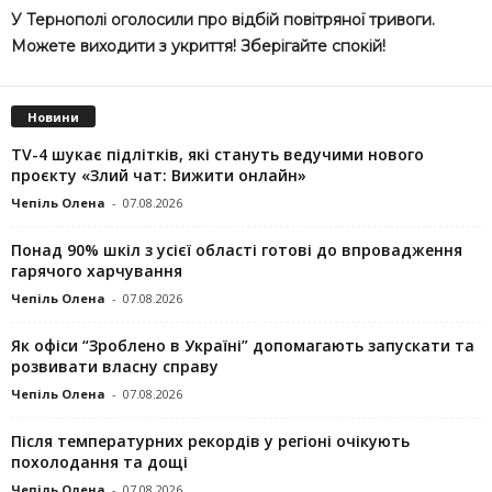
У Тернополі оголосили про відбій повітряної тривоги.
Можете виходити з укриття! Зберігайте спокій!
Новини
TV-4 шукає підлітків, які стануть ведучими нового
проєкту «Злий чат: Вижити онлайн»
Чепіль Олена
-
07.08.2026
Понад 90% шкіл з усієї області готові до впровадження
гарячого харчування
Чепіль Олена
-
07.08.2026
Як офіси “Зроблено в Україні” допомагають запускaти та
розвивати власну справу
Чепіль Олена
-
07.08.2026
Після температурних рекордів у регіоні очікують
похолодання та дощі
Чепіль Олена
-
07.08.2026