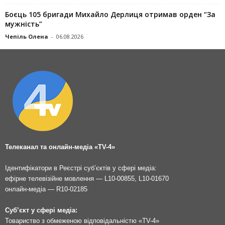
Боєць 105 бригади Михайло Дерлиця отримав орден “За
мужність”
Чепіль Олена
-
06.08.2026
Телеканал та онлайн-медіа «TV-4»
Ідентифікатори в Реєстрі суб’єктів у сфері медіа:
ефірне телевізійне мовлення — L10-00855, L10-01670
онлайн-медіа — R10-02185
Суб’єкт у сфері медіа:
Товариство з обмеженою відповідальністю «TV-4»