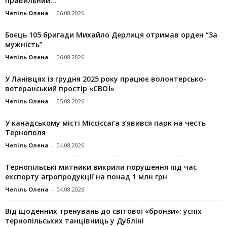
правильний...
Чепіль Олена
-
06.08.2026
Боєць 105 бригади Михайло Дерлиця отримав орден “За
мужність”
Чепіль Олена
-
06.08.2026
У Ланівцях із грудня 2025 року працює волонтерсько-
ветеранський простір «СВОЇ»
Чепіль Олена
-
05.08.2026
У канадському місті Міссіссаґа з’явився парк на честь
Тернополя
Чепіль Олена
-
04.08.2026
Тернопільські митники викрили порушення під час
експорту агропродукції на понад 1 млн грн
Чепіль Олена
-
04.08.2026
Від щоденних тренувань до світової «бронзи»: успіх
тернопільських танцівниць у Дубліні