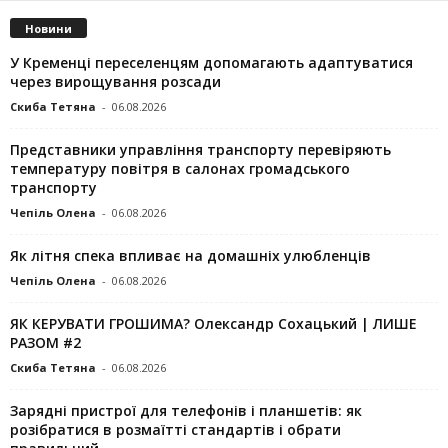
Новини
У Кременці переселенцям допомагають адаптуватися
через вирощування розсади
Скиба Тетяна
-
06.08.2026
Представники управління транспорту перевіряють
температуру повітря в салонах громадського
транспорту
Чепіль Олена
-
06.08.2026
Як літня спека впливає на домашніх улюбленців
Чепіль Олена
-
06.08.2026
ЯК КЕРУВАТИ ГРОШИМА? Олександр Сохацький | ЛИШЕ
РАЗОМ #2
Скиба Тетяна
-
06.08.2026
Зарядні пристрої для телефонів і планшетів: як
розібратися в розмаїтті стандартів і обрати