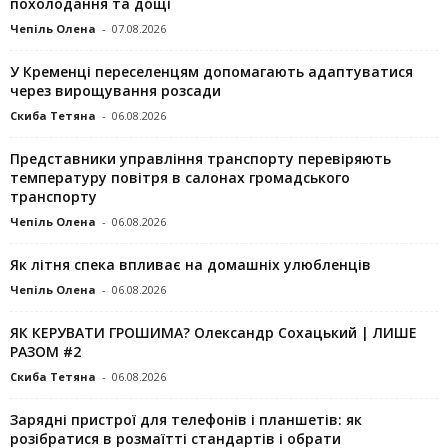
похолодання та дощі
Чепіль Олена
-
07.08.2026
У Кременці переселенцям допомагають адаптуватися
через вирощування розсади
Скиба Тетяна
-
06.08.2026
Представники управління транспорту перевіряють
температуру повітря в салонах громадського
транспорту
Чепіль Олена
-
06.08.2026
Як літня спека впливає на домашніх улюбленців
Чепіль Олена
-
06.08.2026
ЯК КЕРУВАТИ ГРОШИМА? Олександр Сохацький | ЛИШЕ
РАЗОМ #2
Скиба Тетяна
-
06.08.2026
Зарядні пристрої для телефонів і планшетів: як
розібратися в розмаїтті стандартів і обрати