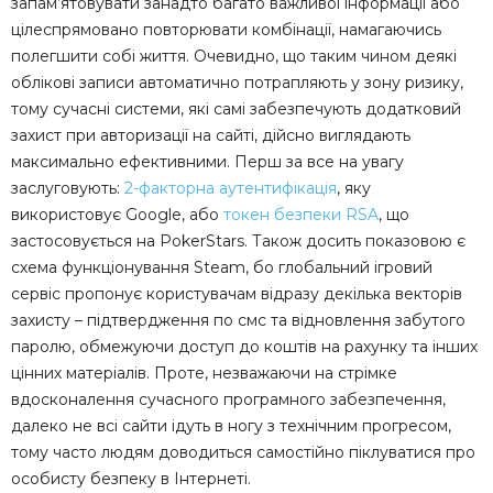
запам’ятовувати занадто багато важливої інформації або
цілеспрямовано повторювати комбінації, намагаючись
полегшити собі життя. Очевидно, що таким чином деякі
облікові записи автоматично потрапляють у зону ризику,
тому сучасні системи, які самі забезпечують додатковий
захист при авторизації на сайті, дійсно виглядають
максимально ефективними. Перш за все на увагу
заслуговують:
2-факторна аутентифікація
, яку
використовує Google, або
токен безпеки RSA
, що
застосовується на PokerStars. Також досить показовою є
схема функціонування Steam, бо глобальний ігровий
сервіс пропонує користувачам відразу декілька векторів
захисту – підтвердження по смс та відновлення забутого
паролю, обмежуючи доступ до коштів на рахунку та інших
цінних матеріалів. Проте, незважаючи на стрімке
вдосконалення сучасного програмного забезпечення,
далеко не всі сайти ідуть в ногу з технічним прогресом,
тому часто людям доводиться самостійно піклуватися про
особисту безпеку в Інтернеті.