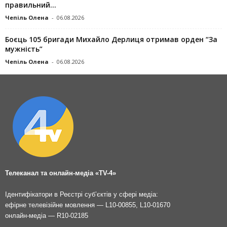
правильний...
Чепіль Олена
-
06.08.2026
Боєць 105 бригади Михайло Дерлиця отримав орден “За
мужність”
Чепіль Олена
-
06.08.2026
Телеканал та онлайн-медіа «TV-4»
Ідентифікатори в Реєстрі суб’єктів у сфері медіа:
ефірне телевізійне мовлення — L10-00855, L10-01670
онлайн-медіа — R10-02185