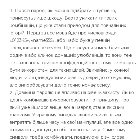
Прості паролі, які можна підібрати інтуїтивно,
принесуть лише шкоду. Варто уникати типових
комбінацій, що уже стали приводом для повчальних
історій. Перш за все мова йде про числові ряди
«012345», «name555», або набір букв у певній
послідовності «zxcvbn». Що стосується імен близьких
родичів або кличок домашніх улюбленців, то вони теж
не заховані за грифом конфіденційності, тому не можуть
бути використані для таких цілей. Звичайно, у кожної
людини є індивідуальний рівень довіри до оточуючих,
але випробовувати долю точно немає сенсу.
Довжина паролю не впливає на рівень захисту. Якщо
довгу комбінацію використовувати по принципу, про
який уже йшлося вище, вона навряд стане якісним
«замком». У кращому випадку зловмисники тільки
витратять більше часу на свої маніпуляції, але все одно
отримають доступ до облікового запису. Саме тому
символи треба комбінувати, поєднуючи різні слова.