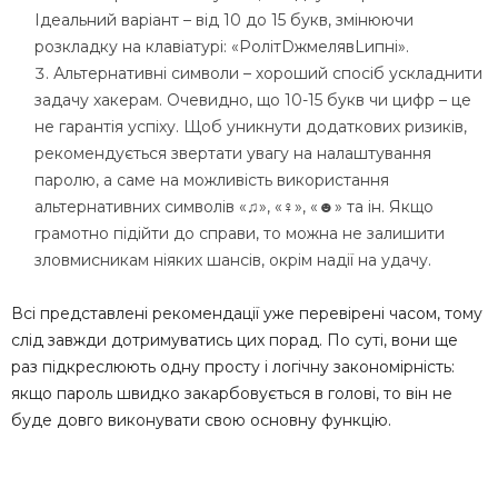
Ідеальний варіант – від 10 до 15 букв, змінюючи
розкладку на клавіатурі: «PолітDжмелявLипні».
Альтернативні символи – хороший спосіб ускладнити
задачу хакерам. Очевидно, що 10-15 букв чи цифр – це
не гарантія успіху. Щоб уникнути додаткових ризиків,
рекомендується звертати увагу на налаштування
паролю, а саме на можливість використання
альтернативних символів «♫», «♀», «☻» та ін. Якщо
грамотно підійти до справи, то можна не залишити
зловмисникам ніяких шансів, окрім надії на удачу.
Всі представлені рекомендації уже перевірені часом, тому
слід завжди дотримуватись цих порад. По суті, вони ще
раз підкреслюють одну просту і логічну закономірність:
якщо пароль швидко закарбовується в голові, то він не
буде довго виконувати свою основну функцію.