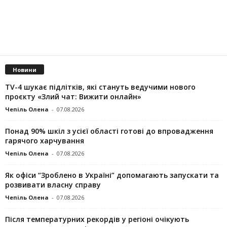
Новини
TV-4 шукає підлітків, які стануть ведучими нового
проєкту «Злий чат: Вижити онлайн»
Чепіль Олена
-
07.08.2026
Понад 90% шкіл з усієї області готові до впровадження
гарячого харчування
Чепіль Олена
-
07.08.2026
Як офіси “Зроблено в Україні” допомагають запускaти та
розвивати власну справу
Чепіль Олена
-
07.08.2026
Після температурних рекордів у регіоні очікують