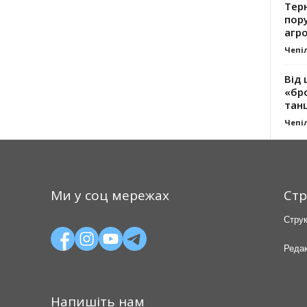
Тер
пору
агро
Чепі
Від 
«бро
танц
Чепі
Ми у соц мережах
Стр
Струк
Редак
Напишіть нам