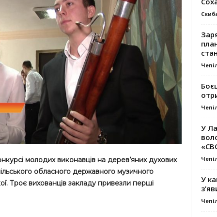
Сох
Скиб
Заря
план
стан
Чепі
Боє
отр
Чепі
У Ла
вол
«СВ
Чепі
онкурсі молодих виконавців на дерев’яних духових
пільського обласного державного музичного
У ка
ої. Троє вихованців закладу привезли перші
з’яв
Чепі