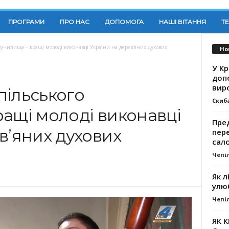
ПРОГРАМИ
ПРО НАС
ДОПОМОГА
НАШІ ВІТАННЯ
Т
училища – кращі молоді виконавці України на дерев’яних духових
Но
У К
доп
вир
пільського
Скиб
ращі молоді виконавці
Пре
в’яних духових
пер
сал
Чепі
Як л
улю
Чепі
ЯК 