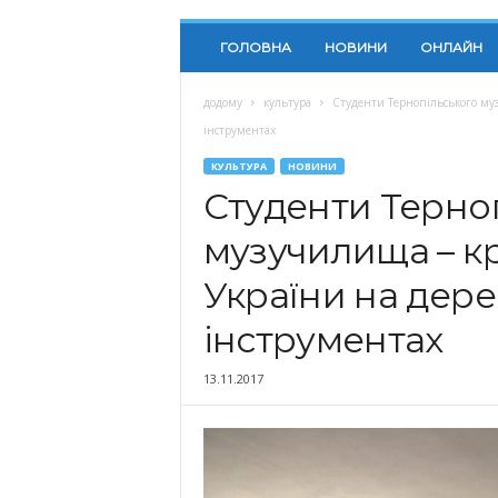
ГОЛОВНА
НОВИНИ
ОНЛАЙН
додому
культура
Студенти Тернопільського муз
інструментах
КУЛЬТУРА
НОВИНИ
Студенти Терно
музучилища – к
України на дере
інструментах
13.11.2017