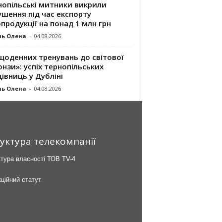
нопільські митники викрили
шення під час експорту
продукції на понад 1 млн грн
ль Олена
-
04.08.2026
щоденних тренувань до світової
нзи»: успіх тернопільських
івниць у Дубліні
ль Олена
-
04.08.2026
уктура телекомпанії
тура власності ТОВ TV-4
ційний статут