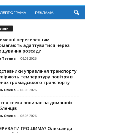
ЕЛЕПРОГРАМА
РЕКЛАМА
вини
ременці переселенцям
омагають адаптуватися через
ощування розсади
а Тетяна
-
06.08.2026
дставники управління транспорту
евіряють температуру повітря в
онах громадського транспорту
ль Олена
-
06.08.2026
ітня спека впливає на домашніх
бленців
ль Олена
-
06.08.2026
КЕРУВАТИ ГРОШИМА? Олександр