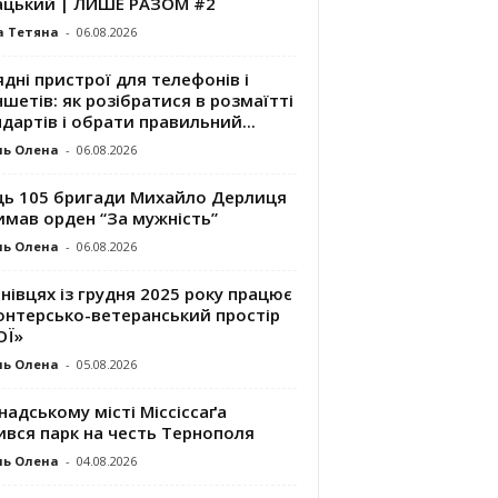
ацький | ЛИШЕ РАЗОМ #2
а Тетяна
-
06.08.2026
дні пристрої для телефонів і
шетів: як розібратися в розмаїтті
дартів і обрати правильний...
ль Олена
-
06.08.2026
ць 105 бригади Михайло Дерлиця
имав орден “За мужність”
ль Олена
-
06.08.2026
нівцях із грудня 2025 року працює
онтерсько-ветеранський простір
ОЇ»
ль Олена
-
05.08.2026
надському місті Міссіссаґа
ився парк на честь Тернополя
ль Олена
-
04.08.2026