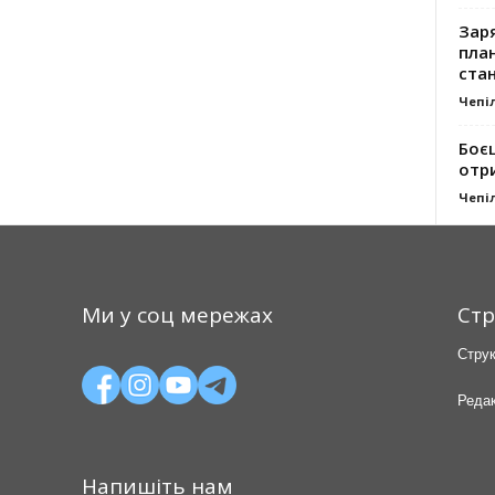
Заря
план
стан
Чепі
Боє
отр
Чепі
Ми у соц мережах
Стр
Струк
Редак
Напишіть нам