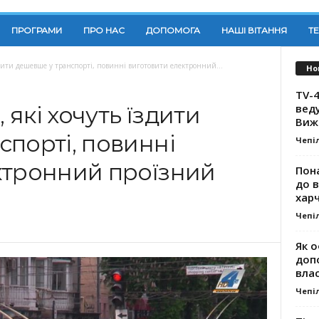
ПРОГРАМИ
ПРО НАС
ДОПОМОГА
НАШІ ВІТАННЯ
Т
здити дешевше у транспорті, повинні виготовити електронний...
Но
TV-4
вед
 які хочуть їздити
Виж
порті, повинні
Чепі
ктронний проїзний
Пона
до 
хар
Чепі
Як о
доп
влас
Чепі