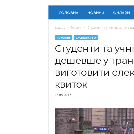
ГОЛОВНА
НОВИНИ
ОНЛАЙН
додому
Головні
Студенти та учні, які хочуть ї
ГОЛОВНІ
СУСПІЛЬСТВО
Студенти та учні,
дешевше у транс
виготовити еле
квиток
25.05.2017