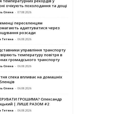
я температурних рекордів у
оні очікують похолодання та дощі
ль Олена
-
07.08.2026
ременці переселенцям
омагають адаптуватися через
ощування розсади
а Тетяна
-
06.08.2026
дставники управління транспорту
евіряють температуру повітря в
онах громадського транспорту
ль Олена
-
06.08.2026
ітня спека впливає на домашніх
бленців
ль Олена
-
06.08.2026
КЕРУВАТИ ГРОШИМА? Олександр
ацький | ЛИШЕ РАЗОМ #2
а Тетяна
-
06.08.2026