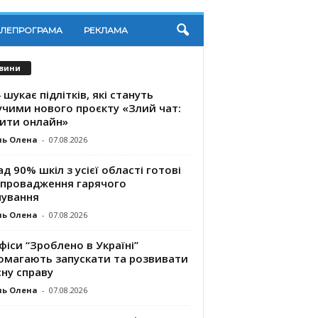
ЕЛЕПРОГРАМА
РЕКЛАМА
вини
 шукає підлітків, які стануть
учими нового проєкту «Злий чат:
ити онлайн»
ль Олена
-
07.08.2026
д 90% шкіл з усієї області готові
впровадження гарячого
чування
ль Олена
-
07.08.2026
фіси “Зроблено в Україні”
омагають запускaти та розвивати
ну справу
ль Олена
-
07.08.2026