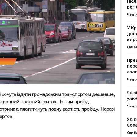
Післ
регі
Чепі
У К
доп
вир
Скиб
Пре
пер
сал
Чепі
Як л
які хочуть їздити громадським транспортом дешевше,
улю
ктронний проїзний квиток. Із ним проїзд
Чепі
е отримає, платитимуть повну вартість проїзду. Наразі
арток.
ЯК 
Сох
Скиб