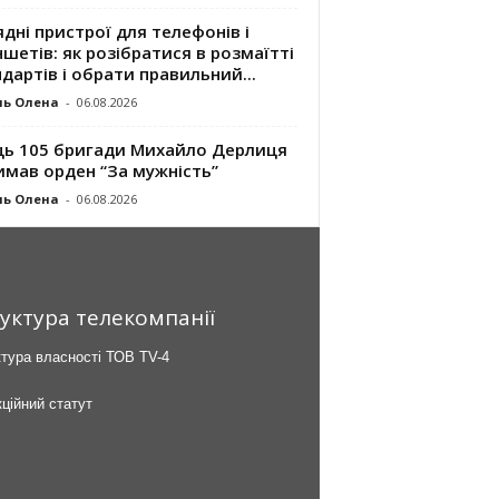
дні пристрої для телефонів і
шетів: як розібратися в розмаїтті
дартів і обрати правильний...
ль Олена
-
06.08.2026
ць 105 бригади Михайло Дерлиця
имав орден “За мужність”
ль Олена
-
06.08.2026
уктура телекомпанії
тура власності ТОВ TV-4
ційний статут