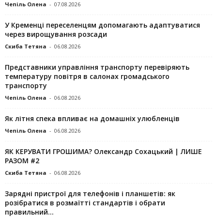
Чепіль Олена
-
07.08.2026
У Кременці переселенцям допомагають адаптуватися
через вирощування розсади
Скиба Тетяна
-
06.08.2026
Представники управління транспорту перевіряють
температуру повітря в салонах громадського
транспорту
Чепіль Олена
-
06.08.2026
Як літня спека впливає на домашніх улюбленців
Чепіль Олена
-
06.08.2026
ЯК КЕРУВАТИ ГРОШИМА? Олександр Сохацький | ЛИШЕ
РАЗОМ #2
Скиба Тетяна
-
06.08.2026
Зарядні пристрої для телефонів і планшетів: як
розібратися в розмаїтті стандартів і обрати
правильний...