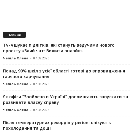
Новини
TV-4 шукає підлітків, які стануть ведучими нового
проєкту «Злий чат: Вижити онлайн»
Чепіль Олена
-
07.08.2026
Понад 90% шкіл з усієї області готові до впровадження
гарячого харчування
Чепіль Олена
-
07.08.2026
Як офіси “Зроблено в Україні” допомагають запускaти та
розвивати власну справу
Чепіль Олена
-
07.08.2026
Після температурних рекордів у регіоні очікують
похолодання та дощі