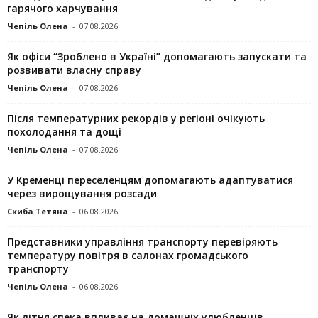
гарячого харчування
Чепіль Олена
-
07.08.2026
Як офіси “Зроблено в Україні” допомагають запускaти та
розвивати власну справу
Чепіль Олена
-
07.08.2026
Після температурних рекордів у регіоні очікують
похолодання та дощі
Чепіль Олена
-
07.08.2026
У Кременці переселенцям допомагають адаптуватися
через вирощування розсади
Скиба Тетяна
-
06.08.2026
Представники управління транспорту перевіряють
температуру повітря в салонах громадського
транспорту
Чепіль Олена
-
06.08.2026
Як літня спека впливає на домашніх улюбленців