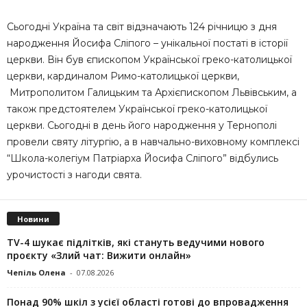
Сьогодні Україна та світ відзначають 124 річницю з дня
народження Йосифа Сліпого – унікальної постаті в історії
церкви. Він був єпископом Української греко-католицької
церкви, кардиналом Римо-католицької церкви,
Митрополитом Галицьким та Архієпископом Львівським, а
також предстоятелем Української греко-католицької
церкви. Сьогодні в день його народження у Тернополі
провели святу літургію, а в навчально-виховному комплексі
“Школа-колегіум Патріарха Йосифа Сліпого” відбулись
урочистості з нагоди свята.
Новини
TV-4 шукає підлітків, які стануть ведучими нового
проєкту «Злий чат: Вижити онлайн»
Чепіль Олена
-
07.08.2026
Понад 90% шкіл з усієї області готові до впровадження