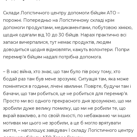
Склади Логістичного центру допомоги бійцям АТО –
порожні. Попередньо на Логістичному складі крім
допомоги продуктами, медикаментами, побутовою хімією,
щодня одягали від 10 до 30 бійців. Наразі практично всі
запаси вичерпалися, тут немає продуктів, людям
доводиться щодня відмовляти, кажуть волонтери. Попри
перемир’я бійцям надалі потрібна допомога.
– В нас війна, хто знає, що там було пів року тому, хто
бодай раз там був мене зрозуміє. Ситуація там, яка може
помінятися в години, лічені хвилини. Повірте, будучи там і
бачачи, що там робиться, це не робиться для перемир’я.
Просто ми всі одного прекрасного дня зрозуміємо, що ми
зробили дуже велику помилку, що ми не робили те, що
вкрай важливо, а по своїй ліності, по небажанню чи інших
мотивах ми цього не зробили, а це б могло врятувати
життя, – наголошує завідувач І складу Логістичного центру