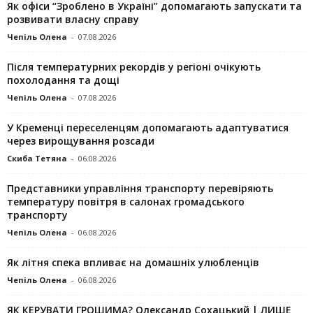
Як офіси “Зроблено в Україні” допомагають запускaти та
розвивати власну справу
Чепіль Олена
-
07.08.2026
Після температурних рекордів у регіоні очікують
похолодання та дощі
Чепіль Олена
-
07.08.2026
У Кременці переселенцям допомагають адаптуватися
через вирощування розсади
Скиба Тетяна
-
06.08.2026
Представники управління транспорту перевіряють
температуру повітря в салонах громадського
транспорту
Чепіль Олена
-
06.08.2026
Як літня спека впливає на домашніх улюбленців
Чепіль Олена
-
06.08.2026
ЯК КЕРУВАТИ ГРОШИМА? Олександр Сохацький | ЛИШЕ