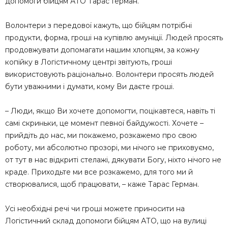
допомоги бійцям АТО Тарас Герман.
Волонтери з передової кажуть, що бійцям потрібні
продукти, форма, гроші на купівлю амуніції. Людей просять
продовжувати допомагати нашим хлопцям, за кожну
копійку в Логістичному центрі звітують, гроші
використовують раціонально. Волонтери просять людей
бути уважними і думати, кому Ви даєте гроші.
– Люди, якщо Ви хочете допомогти, поцікавтеся, навіть ті
самі скриньки, це момент певної байдужості. Хочете –
прийдіть до нас, ми покажемо, розкажемо про свою
роботу, ми абсолютно прозорі, ми нічого не приховуємо,
от тут в нас відкриті стелажі, дякувати Богу, ніхто нічого не
краде. Приходьте ми все розкажемо, для того ми й
створювалися, щоб працювати, – каже Тарас Герман.
Усі необхідні речі чи гроші можете приносити на
Логістичний склад допомоги бійцям АТО, що на вулиці