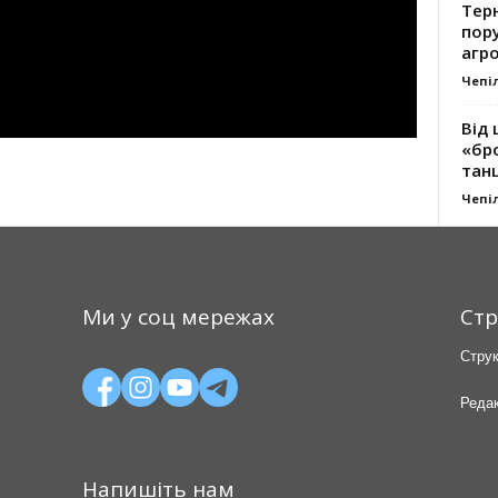
Тер
пору
агро
Чепі
Від 
«бро
танц
Чепі
Ми у соц мережах
Стр
Струк
Редак
Напишіть нам