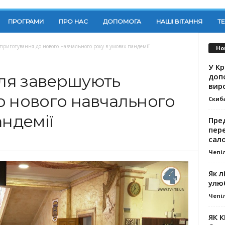
ПРОГРАМИ
ПРО НАС
ДОПОМОГА
НАШІ ВІТАННЯ
Т
риготування до нового навчального року в умовах пандемії
Но
У К
доп
ля завершують
вир
о нового навчального
Скиб
андемії
Пре
пер
сал
Чепі
Як л
улю
Чепі
ЯК 