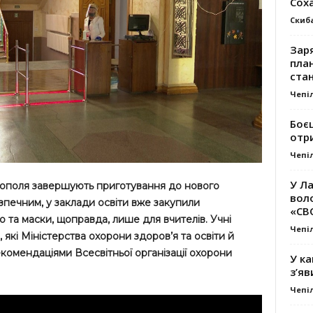
Сох
Скиб
Заря
план
стан
Чепі
Боє
отр
Чепі
У Ла
ополя завершують приготування до нового
вол
печним, у заклади освіти вже закупили
«СВ
 та маски, щоправда, лише для вчителів. Учні
Чепі
 які Міністерства охорони здоров’я та освіти й
комендаціями Всесвітньої організації охорони
У ка
з’яв
Чепі