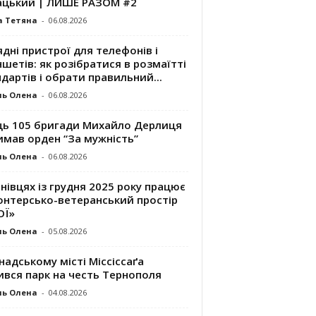
ацький | ЛИШЕ РАЗОМ #2
а Тетяна
-
06.08.2026
дні пристрої для телефонів і
шетів: як розібратися в розмаїтті
дартів і обрати правильний...
ль Олена
-
06.08.2026
ць 105 бригади Михайло Дерлиця
имав орден “За мужність”
ль Олена
-
06.08.2026
нівцях із грудня 2025 року працює
онтерсько-ветеранський простір
ОЇ»
ль Олена
-
05.08.2026
надському місті Міссіссаґа
ився парк на честь Тернополя
ль Олена
-
04.08.2026