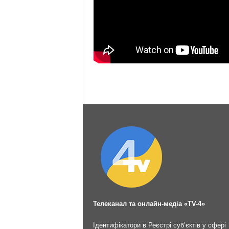
Телеканал та онлайн-медіа «TV-4»
Ідентифікатори в Реєстрі суб’єктів у сфері