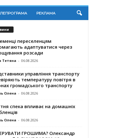
ЕЛЕПРОГРАМА
РЕКЛАМА
вини
ременці переселенцям
омагають адаптуватися через
ощування розсади
а Тетяна
-
06.08.2026
дставники управління транспорту
евіряють температуру повітря в
онах громадського транспорту
ль Олена
-
06.08.2026
ітня спека впливає на домашніх
бленців
ль Олена
-
06.08.2026
КЕРУВАТИ ГРОШИМА? Олександр