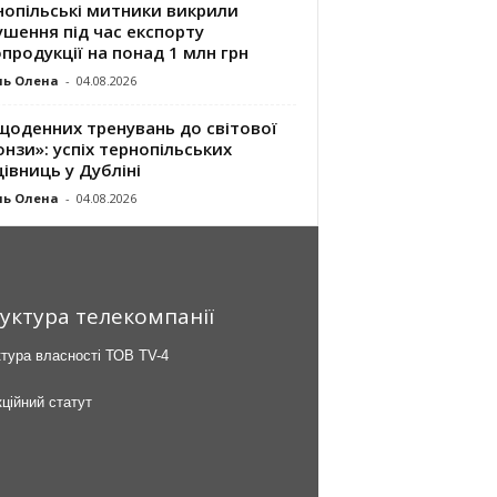
нопільські митники викрили
шення під час експорту
продукції на понад 1 млн грн
ль Олена
-
04.08.2026
щоденних тренувань до світової
нзи»: успіх тернопільських
івниць у Дубліні
ль Олена
-
04.08.2026
уктура телекомпанії
тура власності ТОВ TV-4
ційний статут