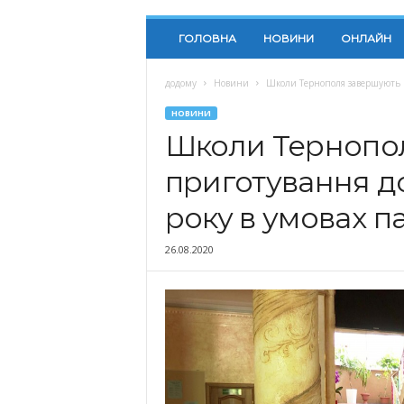
ГОЛОВНА
НОВИНИ
ОНЛАЙН
додому
Новини
Школи Тернополя завершують п
НОВИНИ
Школи Тернопо
приготування д
року в умовах п
26.08.2020