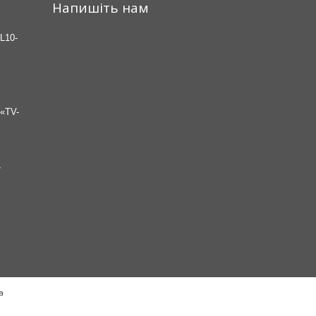
Напишіть нам
L10-
«TV-
7
а