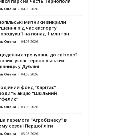
ився парк на честь Тернополя
ль Олена
-
04.08.2026
нопільські митники викрили
шення під час експорту
продукції на понад 1 млн грн
ль Олена
-
04.08.2026
щоденних тренувань до світової
нзи»: успіх тернопільських
івниць у Дубліні
ль Олена
-
04.08.2026
одійний фонд “Карітас”
водить акцію “Шкільний
тфелик”
ль Олена
-
03.08.2026
а перемога “Агробізнесу” в
му сезоні Першої ліги
ль Олена
-
03.08.2026