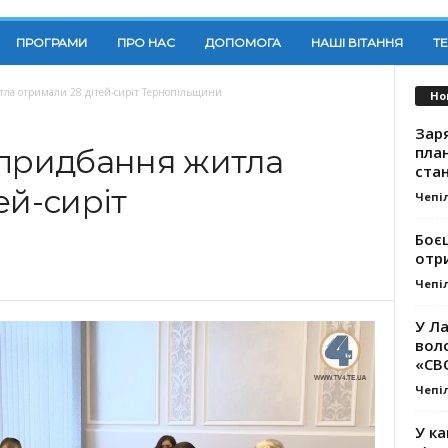
ПРОГРАМИ
ПРО НАС
ДОПОМОГА
НАШІ ВІТАННЯ
Т
тла отримали 28 дітей-сиріт Тернопільщини
Но
Заря
план
 придбання житла
стан
ей-сиріт
Чепі
Боє
отр
Чепі
У Ла
вол
«СВ
Чепі
У ка