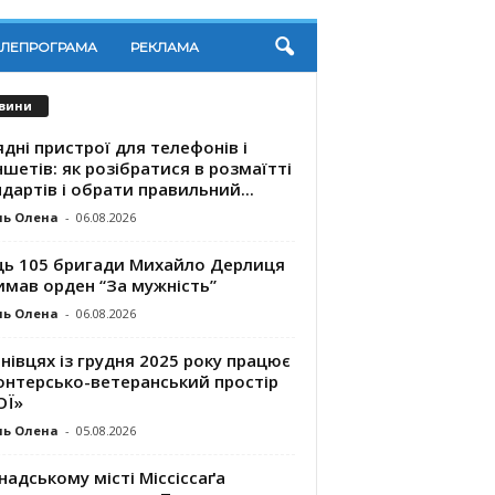
ЕЛЕПРОГРАМА
РЕКЛАМА
вини
дні пристрої для телефонів і
шетів: як розібратися в розмаїтті
дартів і обрати правильний...
ль Олена
-
06.08.2026
ць 105 бригади Михайло Дерлиця
имав орден “За мужність”
ль Олена
-
06.08.2026
нівцях із грудня 2025 року працює
онтерсько-ветеранський простір
ОЇ»
ль Олена
-
05.08.2026
надському місті Міссіссаґа