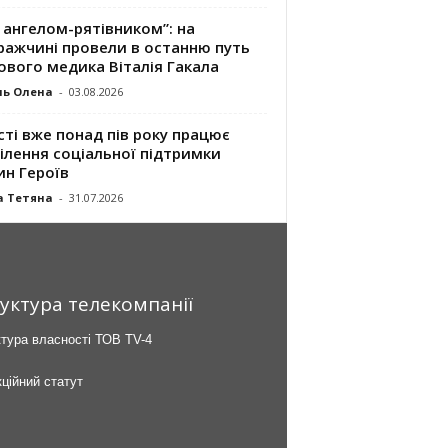
 ангелом-рятівником”: на
ражчині провели в останню путь
ового медика Віталія Гакала
ль Олена
-
03.08.2026
сті вже понад пів року працює
ілення соціальної підтримки
ин Героїв
а Тетяна
-
31.07.2026
уктура телекомпанії
тура власності ТОВ TV-4
ційний статут