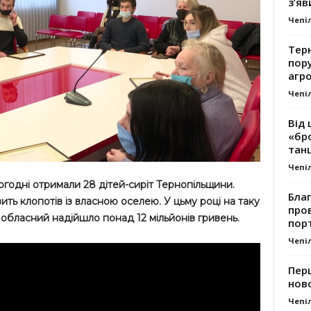
з’яв
Чепі
Тер
пору
агро
Чепі
Від 
«бро
танц
Чепі
годні отримали 28 дітей-сиріт Тернопільщини.
Благ
ить клопотів із власною оселею. У цьму році на таку
про
обласний надійшло понад 12 мільйонів гривень.
пор
Чепі
Перш
ново
Чепі