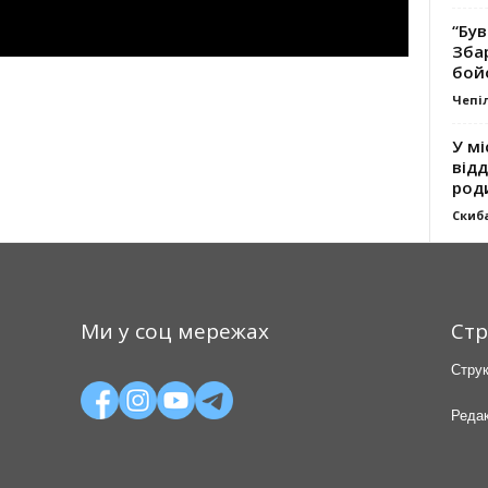
“Був
Зба
бой
Чепі
У мі
відд
род
Скиб
Ми у соц мережах
Стр
Струк
Редак