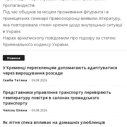
пропагандистів.
Під час обшуків за місцем проживання фігуранта і в
приміщеннях семінарії правоохоронці виявили літературу,
яка повторювала «тези» кремля щодо внутрішньої ситуації
в Україні.
Наразі архієпископу повідомили про підозру за статею
Кримінального кодексу України.
Новини
У Кременці переселенцям допомагають адаптуватися
через вирощування розсади
Скиба Тетяна
-
06.08.2026
Представники управління транспорту перевіряють
температуру повітря в салонах громадського
транспорту
Чепіль Олена
-
06.08.2026
Як літня спека впливає на домашніх улюбленців