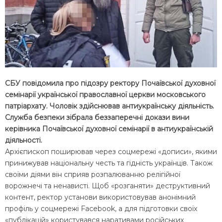
СБУ повідомила про підозру ректору Почаївської духовної
семінарії української православної церкви московського
патріархату. Чоловік здійснював антиукраїнську діяльність.
Служба безпеки зібрала беззаперечні докази вини
керівника Почаївської духовної семінарії в антиукраїнській
діяльності.
Архієпископ поширював через соцмережі «дописи», якими
принижував національну честь та гідність українців. Також
своїми діями він сприяв розпалюванню релігійної
ворожнечі та ненависті. Щоб «розганяти» деструктивний
контент, ректор установи використовував анонімний
профіль у соцмережі Facebook, а для підготовки своїх
«публікацій» користувався наративами російських