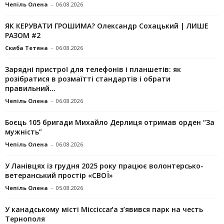
Чепіль Олена
-
06.08.2026
ЯК КЕРУВАТИ ГРОШИМА? Олександр Сохацький | ЛИШЕ
РАЗОМ #2
Скиба Тетяна
-
06.08.2026
Зарядні пристрої для телефонів і планшетів: як
розібратися в розмаїтті стандартів і обрати
правильний...
Чепіль Олена
-
06.08.2026
Боєць 105 бригади Михайло Дерлиця отримав орден “За
мужність”
Чепіль Олена
-
06.08.2026
У Ланівцях із грудня 2025 року працює волонтерсько-
ветеранський простір «СВОЇ»
Чепіль Олена
-
05.08.2026
У канадському місті Міссіссаґа з’явився парк на честь
Тернополя