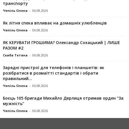
транспорту
Чепіль Олена
-
06.08.2026
Як літня спека впливає на домашніх улюбленців
Чепіль Олена
-
06.08.2026
ЯК КЕРУВАТИ ГРОШИМА? Олександр Сохацький | ЛИШЕ
РАЗОМ #2
Скиба Тетяна
-
06.08.2026
Зарядні пристрої для телефонів і планшетів: як
розібратися в розмаїтті стандартів і обрати
правильний...
Чепіль Олена
-
06.08.2026
Боєць 105 бригади Михайло Дерлиця отримав орден “За
мужність”
Чепіль Олена
-
06.08.2026