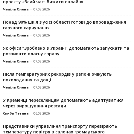
проєкту «Злий чат: Вижити онлайн»
Чепіль Олена
-
07.08.2026
Понад 90% шкіл з усієї області готові до впровадження
гарячого харчування
Чепіль Олена
-
07.08.2026
Як офіси “Зроблено в Україні” допомагають запускaти та
розвивати власну справу
Чепіль Олена
-
07.08.2026
Після температурних рекордів у регіоні очікують
похолодання та дощі
Чепіль Олена
-
07.08.2026
У Кременці переселенцям допомагають адаптуватися
через вирощування розсади
Скиба Тетяна
-
06.08.2026
Представники управління транспорту перевіряють
температуру повітря в салонах громадського