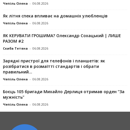
Чепіль Олена
-
06.08.2026
Як літня спека впливає на домашніх улюбленців
Чепіль Олена
-
06.08.2026
ЯК КЕРУВАТИ ГРОШИМА? Олександр Сохацький | ЛИШЕ
РАЗОМ #2
Скиба Тетяна
-
06.08.2026
Зарядні пристрої для телефонів і планшетів: як
розібратися в розмаїтті стандартів і обрати
правильний...
Чепіль Олена
-
06.08.2026
Боєць 105 бригади Михайло Дерлиця отримав орден “За
мужність”
Чепіль Олена
-
06.08.2026