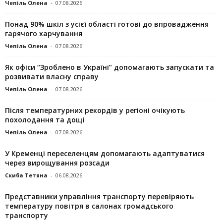
Чепіль Олена
-
07.08.2026
Понад 90% шкіл з усієї області готові до впровадження
гарячого харчування
Чепіль Олена
-
07.08.2026
Як офіси “Зроблено в Україні” допомагають запускaти та
розвивати власну справу
Чепіль Олена
-
07.08.2026
Після температурних рекордів у регіоні очікують
похолодання та дощі
Чепіль Олена
-
07.08.2026
У Кременці переселенцям допомагають адаптуватися
через вирощування розсади
Скиба Тетяна
-
06.08.2026
Представники управління транспорту перевіряють
температуру повітря в салонах громадського
транспорту