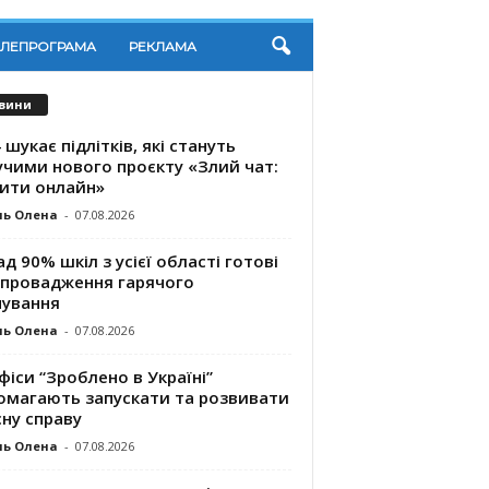
ЕЛЕПРОГРАМА
РЕКЛАМА
вини
 шукає підлітків, які стануть
учими нового проєкту «Злий чат:
ити онлайн»
ль Олена
-
07.08.2026
д 90% шкіл з усієї області готові
впровадження гарячого
чування
ль Олена
-
07.08.2026
фіси “Зроблено в Україні”
омагають запускaти та розвивати
ну справу
ль Олена
-
07.08.2026