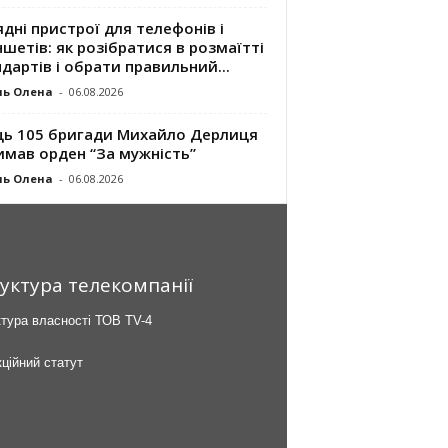
дні пристрої для телефонів і
шетів: як розібратися в розмаїтті
дартів і обрати правильний...
ль Олена
-
06.08.2026
ць 105 бригади Михайло Дерлиця
имав орден “За мужність”
ль Олена
-
06.08.2026
уктура телекомпанії
тура власності ТОВ TV-4
ційний статут