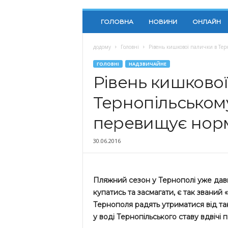
ГОЛОВНА
НОВИНИ
ОНЛАЙН
додому
Головні
Рівень кишкової палички в Тер
ГОЛОВНІ
НАДЗВИЧАЙНЕ
Рівень кишкової
Тернопільському 
перевищує нор
30.06.2016
Пляжний сезон у Тернополі уже дав
купатись та засмагати, є так званий
Тернополя радять утриматися від та
у воді Тернопільського ставу вдвічі