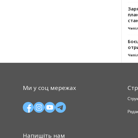
Заря
план
стан
Чепі
Боє
отр
Чепі
Ми у соц мережах
Стр
Струк
Редак
Напишіть нам