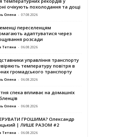
я температурних рекордів у
оні очікують похолодання та дощі
ль Олена
-
07.08.2026
ременці переселенцям
омагають адаптуватися через
ощування розсади
а Тетяна
-
06.08.2026
дставники управління транспорту
евіряють температуру повітря в
онах громадського транспорту
ль Олена
-
06.08.2026
ітня спека впливає на домашніх
бленців
ль Олена
-
06.08.2026
КЕРУВАТИ ГРОШИМА? Олександр
ацький | ЛИШЕ РАЗОМ #2
а Тетяна
-
06.08.2026