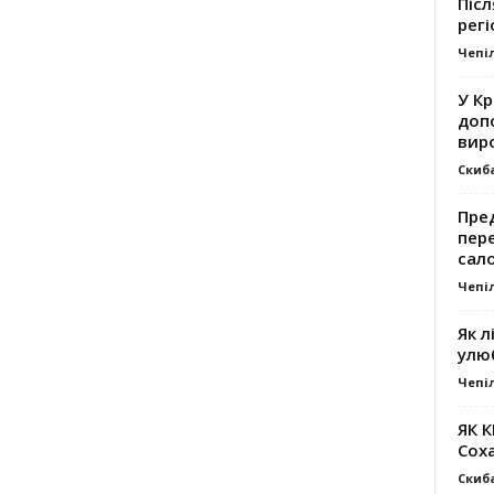
Післ
регі
Чепі
У К
доп
вир
Скиб
Пре
пер
сал
Чепі
Як л
улю
Чепі
ЯК 
Сох
Скиб