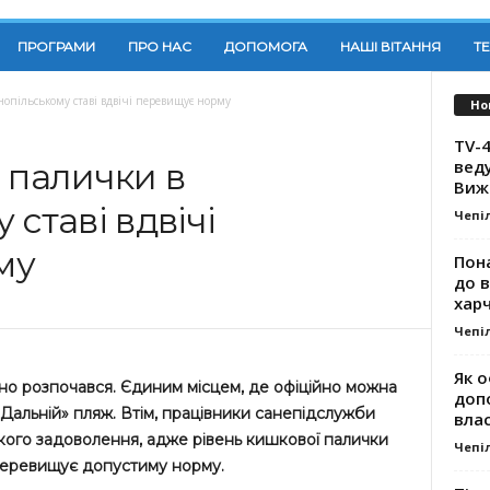
ПРОГРАМИ
ПРО НАС
ДОПОМОГА
НАШІ ВІТАННЯ
Т
нопільському ставі вдвічі перевищує норму
Но
TV-4
вед
 палички в
Виж
ставі вдвічі
Чепі
му
Пона
до 
хар
Чепі
Як о
но розпочався. Єдиним місцем, де офіційно можна
доп
 «Дальній» пляж. Втім, працівники санепідслужби
влас
кого задоволення, адже рівень кишкової палички
Чепі
 перевищує допустиму норму.