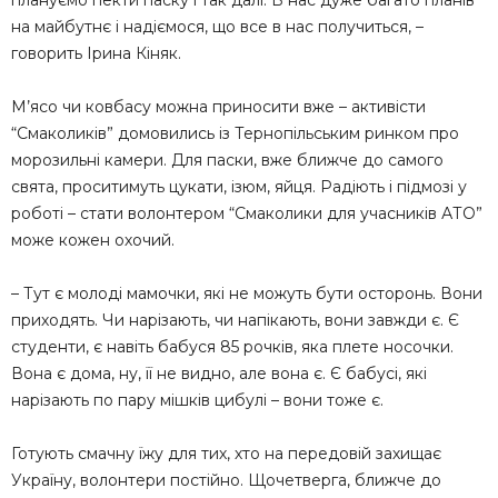
плануємо пекти паску і так далі. В нас дуже багато планів
на майбутнє і надіємося, що все в нас получиться, –
говорить Ірина Кіняк.
М’ясо чи ковбасу можна приносити вже – активісти
“Смаколиків” домовились із Тернопільським ринком про
морозильні камери. Для паски, вже ближче до самого
свята, проситимуть цукати, ізюм, яйця. Радіють і підмозі у
роботі – стати волонтером “Смаколики для учасників АТО”
може кожен охочий.
– Тут є молоді мамочки, які не можуть бути осторонь. Вони
приходять. Чи нарізають, чи напікають, вони завжди є. Є
студенти, є навіть бабуся 85 рочків, яка плете носочки.
Вона є дома, ну, її не видно, але вона є. Є бабусі, які
нарізають по пару мішків цибулі – вони тоже є.
Готують смачну їжу для тих, хто на передовій захищає
Україну, волонтери постійно. Щочетверга, ближче до