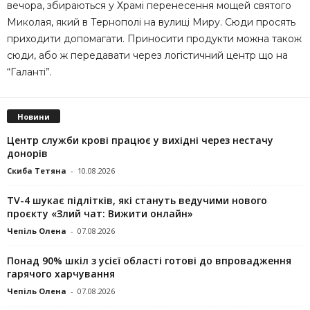
вечора, збираються у Храмі перенесення мощей святого
Миколая, який в Тернополі на вулиці Миру. Сюди просять
приходити допомагати. Приносити продукти можна також
сюди, або ж передавати через логістичний центр що на
“Галанті”.
Новини
Центр служби крові працює у вихідні через нестачу
донорів
Скиба Тетяна
-
10.08.2026
TV-4 шукає підлітків, які стануть ведучими нового
проєкту «Злий чат: Вижити онлайн»
Чепіль Олена
-
07.08.2026
Понад 90% шкіл з усієї області готові до впровадження
гарячого харчування
Чепіль Олена
-
07.08.2026