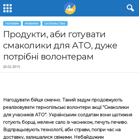
ГОЛОВНІ
НОВИНИ
СУСПІЛЬСТВО
Продукти, аби готувати
смаколики для АТО, дуже
потрібні волонтерам
20.02.2015
Нагодувати бійця смачно. Такий задум продовжують
реалізовувати тернопільські волонтери акції “Смаколики
для учасників АТО”. Українським солдатам вони щотижня
готують борщі, мелене сало із часником, печуть печиво.
Відпрацьовують технології, аби страви, попри час на
доставку, залишалися свіжими. Небайдужим