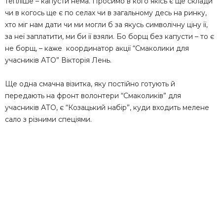
тепліше – капусти нема. Просимо в кого якісь є ще склади
чи в когось ще є по селах чи в загальному десь на ринку,
хто міг нам дати чи ми могли б за якусь символічну ціну її,
за неї заплатити, ми би її взяли. Бо борщ без капусти – то є
не борщ, – каже координатор акції “Смаколики для
учасників АТО” Вікторія Лень.
Ще одна смачна візитка, яку постійно готують й
передають на фронт волонтери “Смаколиків” для
учасників АТО, є “Козацький набір”, куди входить мелене
сало з різними спеціями.