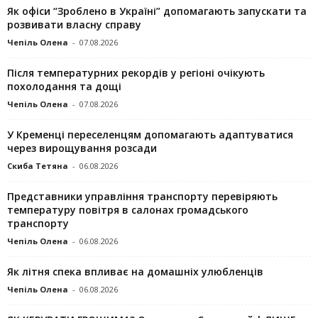
Як офіси “Зроблено в Україні” допомагають запускaти та
розвивати власну справу
Чепіль Олена
-
07.08.2026
Після температурних рекордів у регіоні очікують
похолодання та дощі
Чепіль Олена
-
07.08.2026
У Кременці переселенцям допомагають адаптуватися
через вирощування розсади
Скиба Тетяна
-
06.08.2026
Представники управління транспорту перевіряють
температуру повітря в салонах громадського
транспорту
Чепіль Олена
-
06.08.2026
Як літня спека впливає на домашніх улюбленців
Чепіль Олена
-
06.08.2026