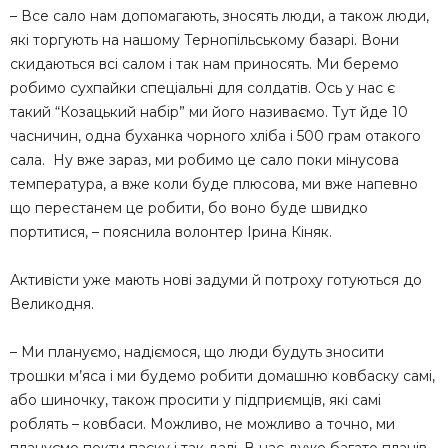
– Все сало нам допомагають, зносять люди, а також люди,
які торгують на нашому Тернопільському базарі. Вони
скидаються всі салом і так нам приносять. Ми беремо
робимо сухпайки спеціальні для солдатів. Ось у нас є
такий “Козацький набір” ми його називаємо. Тут йде 10
часничин, одна буханка чорного хліба і 500 грам отакого
сала. Ну вже зараз, ми робимо це сало поки мінусова
температура, а вже коли буде плюсова, ми вже напевно
що перестанем це робити, бо воно буде швидко
портитися, – пояснила волонтер Ірина Кіняк.
Активісти уже мають нові задуми й потроху готуються до
Великодня.
– Ми плануємо, надіємося, що люди будуть зносити
трошки м’яса і ми будемо робити домашню ковбаску самі,
або шиночку, також просити у підприємців, які самі
роблять – ковбаси. Можливо, не можливо а точно, ми