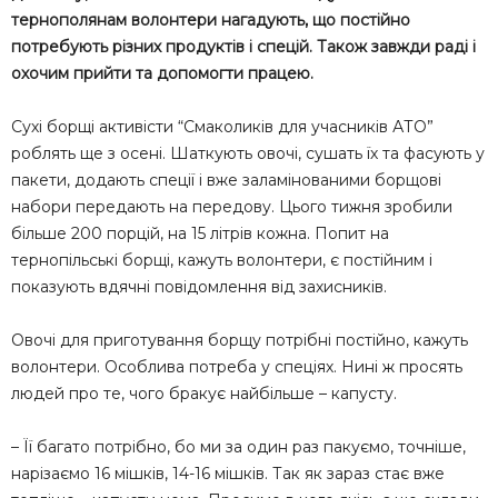
тернополянам волонтери нагадують, що постійно
потребують різних продуктів і спецій. Також завжди раді і
охочим прийти та допомогти працею.
Сухі борщі активісти “Смаколиків для учасників АТО”
роблять ще з осені. Шаткують овочі, сушать їх та фасують у
пакети, додають спеції і вже заламінованими борщові
набори передають на передову. Цього тижня зробили
більше 200 порцій, на 15 літрів кожна. Попит на
тернопільські борщі, кажуть волонтери, є постійним і
показують вдячні повідомлення від захисників.
Овочі для приготування борщу потрібні постійно, кажуть
волонтери. Особлива потреба у спеціях. Нині ж просять
людей про те, чого бракує найбільше – капусту.
– Її багато потрібно, бо ми за один раз пакуємо, точніше,
нарізаємо 16 мішків, 14-16 мішків. Так як зараз стає вже