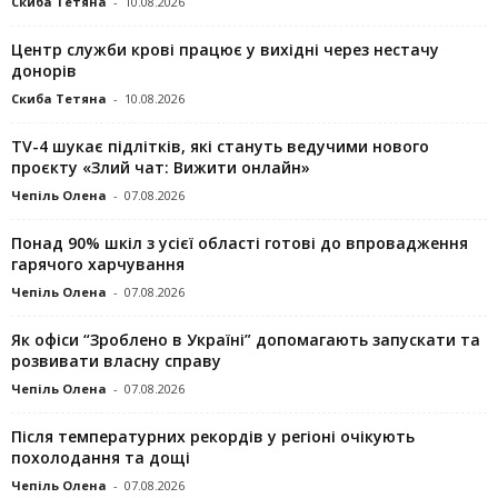
Скиба Тетяна
-
10.08.2026
Центр служби крові працює у вихідні через нестачу
донорів
Скиба Тетяна
-
10.08.2026
TV-4 шукає підлітків, які стануть ведучими нового
проєкту «Злий чат: Вижити онлайн»
Чепіль Олена
-
07.08.2026
Понад 90% шкіл з усієї області готові до впровадження
гарячого харчування
Чепіль Олена
-
07.08.2026
Як офіси “Зроблено в Україні” допомагають запускaти та
розвивати власну справу
Чепіль Олена
-
07.08.2026
Після температурних рекордів у регіоні очікують
похолодання та дощі
Чепіль Олена
-
07.08.2026