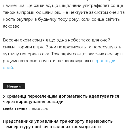
найменша. Це означає, що шкідливий ультрафіолет сонце
також випромінює цілий рік. Не нехтуйте захистом очей та
носіть окуляри в будь-яку пору року, коли сонце світить
яскраво.
Восени окрім сонця є ще одна небезпека для очей —
сильні пориви вітру. Вони подразнюють та пересушують
чутливу поверхню ока. Тож окрім сонцезахисних окулярів
радимо використовувати ще зволожувальні
краплі для
очей
.
Новини
У Кременці переселенцям допомагають адаптуватися
через вирощування розсади
Скиба Тетяна
-
06.08.2026
Представники управління транспорту перевіряють
температуру повітря в салонах громадського