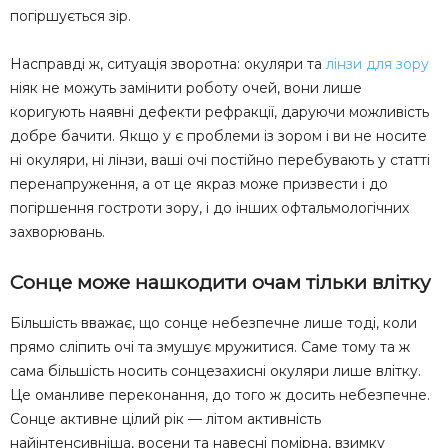
погіршується зір.
Насправді ж, ситуація зворотна: окуляри та
лінзи для зору
ніяк не можуть замінити роботу очей, вони лише
коригують наявні дефекти рефракції, даруючи можливість
добре бачити. Якщо у є проблеми із зором і ви не носите
ні окуляри, ні лінзи, ваші очі постійно перебувають у статті
перенапруження, а от це якраз може призвести і до
погіршення гостроти зору, і до інших офтальмологічних
захворювань.
Сонце може нашкодити очам тільки влітку
Більшість вважає, що сонце небезпечне лише тоді, коли
прямо сліпить очі та змушує мружитися. Саме тому та ж
сама більшість носить сонцезахисні окуляри лише влітку.
Це оманливе переконання, до того ж досить небезпечне.
Сонце активне цілий рік — літом активність
найінтенсивніша, восени та навесні помірна, взимку