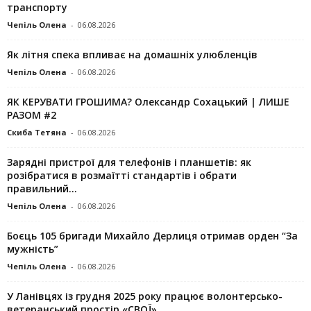
транспорту
Чепіль Олена
-
06.08.2026
Як літня спека впливає на домашніх улюбленців
Чепіль Олена
-
06.08.2026
ЯК КЕРУВАТИ ГРОШИМА? Олександр Сохацький | ЛИШЕ
РАЗОМ #2
Скиба Тетяна
-
06.08.2026
Зарядні пристрої для телефонів і планшетів: як
розібратися в розмаїтті стандартів і обрати
правильний...
Чепіль Олена
-
06.08.2026
Боєць 105 бригади Михайло Дерлиця отримав орден “За
мужність”
Чепіль Олена
-
06.08.2026
У Ланівцях із грудня 2025 року працює волонтерсько-
ветеранський простір «СВОЇ»