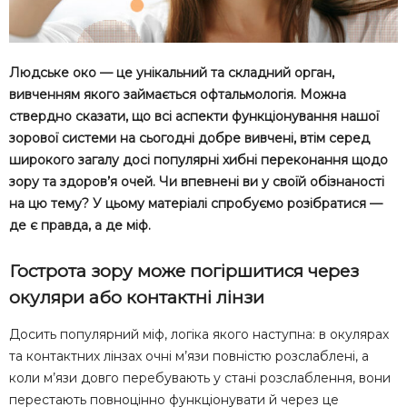
Людське око — це унікальний та складний орган,
вивченням якого займається офтальмологія. Можна
ствердно сказати, що всі аспекти функціонування нашої
зорової системи на сьогодні добре вивчені, втім серед
широкого загалу досі популярні хибні переконання щодо
зору та здоров’я очей. Чи впевнені ви у своїй обізнаності
на цю тему? У цьому матеріалі спробуємо розібратися —
де є правда, а де міф.
Гострота зору може погіршитися через
окуляри або контактні лінзи
Досить популярний міф, логіка якого наступна: в окулярах
та контактних лінзах очні м’язи повністю розслаблені, а
коли м’язи довго перебувають у стані розслаблення, вони
перестають повноцінно функціонувати й через це