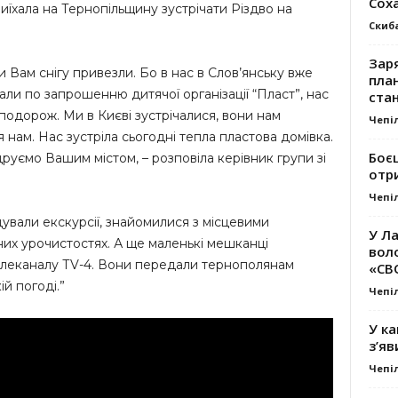
Сох
риїхала на Тернопільщину зустрічати Різдво на
Скиб
Заря
ми Вам снігу привезли. Бо в нас в Слов’янську вже
план
хали по запрошенню дитячої організації “Пласт”, нас
стан
одорож. Ми в Києві зустрічалися, вони нам
Чепі
нам. Нас зустріла сьогодні тепла пластова домівка.
Боє
друємо Вашим містом, – розповіла керівник групи зі
отр
Чепі
ідували екскурсії, знайомилися з місцевими
У Ла
них урочистостях. А ще маленькі мешканці
вол
телеканалу ТV-4. Вони передали тернополянам
«СВ
ій погоді.”
Чепі
У ка
з’яв
Чепі