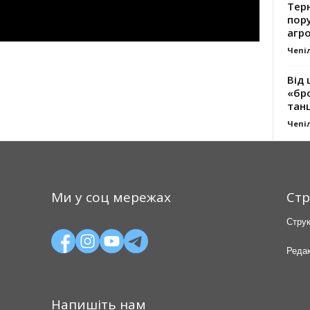
Тер
пору
агро
Чепі
Від 
«бро
танц
Чепі
Ми у соц мережах
Стр
Струк
Редак
Напишіть нам