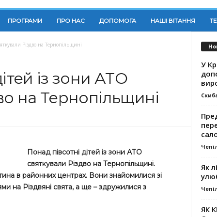
ПРОГРАМИ
ПРО НАС
ДОПОМОГА
НАШІ ВІТАННЯ
Т
святкували Різдво на Тернопільщині
Но
У К
доп
ітей із зони АТО
вир
во на Тернопільщині
Скиб
Пре
пер
сал
Чепі
Понад півсотні дітей із зони АТО
святкували Різдво на Тернопільщині.
Як л
тина в районних центрах. Вони знайомилися зі
улю
и на Різдвяні свята, а ще – здружилися з
Чепі
ЯК 