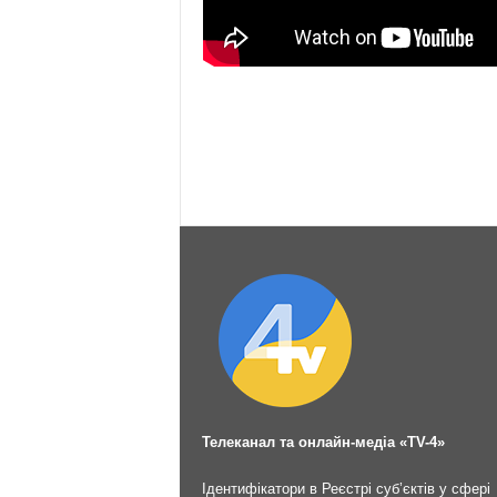
Телеканал та онлайн-медіа «TV-4»
Ідентифікатори в Реєстрі суб’єктів у сфері