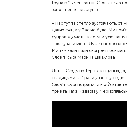
Група із 25 мешканців Слов’янська п
запрошення пластунів.
– Нас тут так тепло зустрічають, от 
давно сніг, а у Вас не було. Ми приї
супроводжують пластуни усю нашу п
показували місто. Дуже сподобалося 
Ми там залишили свої речі і ось ман
Слов’янська Марина Данилова.
Діти зі Сходу на Тернопільщині відв
традиціями та брали участь у різдвя
Слов’янська потрапили в об’єктив 
привітання з Різдвом у “Тернопільськ