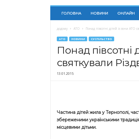
ГОЛОВНА
НОВИНИ
ОНЛАЙН
додому
АТО
Понад півсотні дітей із зони АТО 
АТО
НОВИНИ
СУСПІЛЬСТВО
Понад півсотні д
святкували Різд
13.01.2015
Частина дітей жила у Тернополі, час
збереженими українськими традиціям
місцевими дітьми.