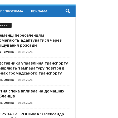
ЕЛЕПРОГРАМА
РЕКЛАМА
вини
ременці переселенцям
омагають адаптуватися через
ощування розсади
а Тетяна
-
06.08.2026
дставники управління транспорту
евіряють температуру повітря в
онах громадського транспорту
ль Олена
-
06.08.2026
ітня спека впливає на домашніх
бленців
ль Олена
-
06.08.2026
КЕРУВАТИ ГРОШИМА? Олександр