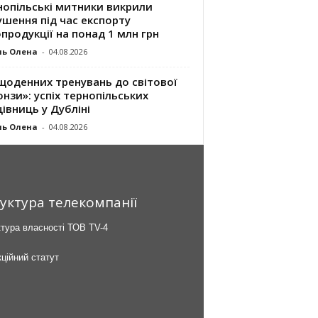
нопільські митники викрили
шення під час експорту
продукції на понад 1 млн грн
ль Олена
-
04.08.2026
щоденних тренувань до світової
нзи»: успіх тернопільських
івниць у Дубліні
ль Олена
-
04.08.2026
уктура телекомпанії
тура власності ТОВ TV-4
ційний статут