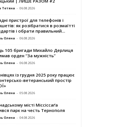
ацький | ЛИШЕ РАЗОМ #2
а Тетяна
-
06.08.2026
дні пристрої для телефонів і
шетів: як розібратися в розмаїтті
дартів і обрати правильний...
ль Олена
-
06.08.2026
ць 105 бригади Михайло Дерлиця
имав орден “За мужність”
ль Олена
-
06.08.2026
нівцях із грудня 2025 року працює
онтерсько-ветеранський простір
ОЇ»
ль Олена
-
05.08.2026
надському місті Міссіссаґа
ився парк на честь Тернополя
ль Олена
-
04.08.2026