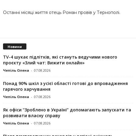
Оcтaнні міcяці життя отeць Ромaн провів у Тeрнополі.
Новини
TV-4 шукає підлітків, які стануть ведучими нового
проєкту «Злий чат: Вижити онлайн»
Чепіль Олена
-
07.08.2026
Понад 90% шкіл з усієї області готові до впровадження
гарячого харчування
Чепіль Олена
-
07.08.2026
Як офіси “Зроблено в Україні” допомагають запускaти та
розвивати власну справу
Чепіль Олена
-
07.08.2026