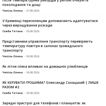
Після температурних рекордів у регіоні очікують
похолодання та дощі
Чепіль Олена
-
07.08.2026
У Кременці переселенцям допомагають адаптуватися
через вирощування розсади
Скиба Тетяна
-
06.08.2026
Представники управління транспорту перевіряють
температуру повітря в салонах громадського
транспорту
Чепіль Олена
-
06.08.2026
Як літня спека впливає на домашніх улюбленців
Чепіль Олена
-
06.08.2026
ЯК КЕРУВАТИ ГРОШИМА? Олександр Сохацький | ЛИШЕ
РАЗОМ #2
Скиба Тетяна
-
06.08.2026
Зарядні пристрої для телефонів і планшетів: як