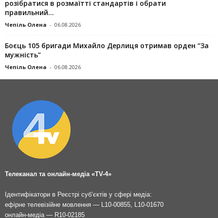
розібратися в розмаїтті стандартів і обрати
правильний...
Чепіль Олена
-
06.08.2026
Боєць 105 бригади Михайло Дерлиця отримав орден “За
мужність”
Чепіль Олена
-
06.08.2026
Телеканал та онлайн-медіа «TV-4»
Ідентифікатори в Реєстрі суб’єктів у сфері медіа:
ефірне телевізійне мовлення — L10-00855, L10-01670
онлайн-медіа — R10-02185