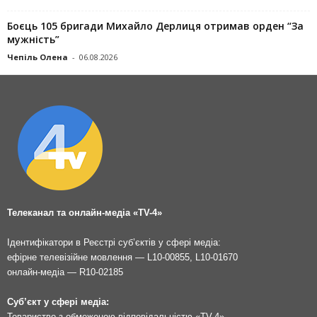
Боєць 105 бригади Михайло Дерлиця отримав орден “За
мужність”
Чепіль Олена
-
06.08.2026
Телеканал та онлайн-медіа «TV-4»
Ідентифікатори в Реєстрі суб’єктів у сфері медіа:
ефірне телевізійне мовлення — L10-00855, L10-01670
онлайн-медіа — R10-02185
Суб’єкт у сфері медіа:
Товариство з обмеженою відповідальністю «TV-4»