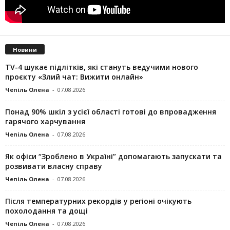
Новини
TV-4 шукає підлітків, які стануть ведучими нового
проєкту «Злий чат: Вижити онлайн»
Чепіль Олена
-
07.08.2026
Понад 90% шкіл з усієї області готові до впровадження
гарячого харчування
Чепіль Олена
-
07.08.2026
Як офіси “Зроблено в Україні” допомагають запускaти та
розвивати власну справу
Чепіль Олена
-
07.08.2026
Після температурних рекордів у регіоні очікують
похолодання та дощі
Чепіль Олена
-
07.08.2026