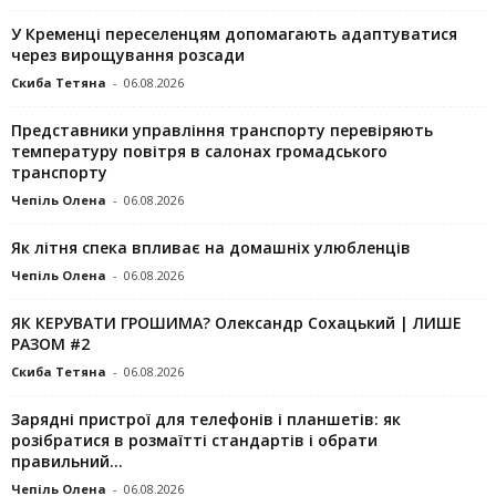
У Кременці переселенцям допомагають адаптуватися
через вирощування розсади
Скиба Тетяна
-
06.08.2026
Представники управління транспорту перевіряють
температуру повітря в салонах громадського
транспорту
Чепіль Олена
-
06.08.2026
Як літня спека впливає на домашніх улюбленців
Чепіль Олена
-
06.08.2026
ЯК КЕРУВАТИ ГРОШИМА? Олександр Сохацький | ЛИШЕ
РАЗОМ #2
Скиба Тетяна
-
06.08.2026
Зарядні пристрої для телефонів і планшетів: як
розібратися в розмаїтті стандартів і обрати
правильний...
Чепіль Олена
-
06.08.2026