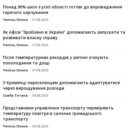
Понад 90% шкіл з усієї області готові до впровадження
гарячого харчування
Чепіль Олена
-
07.08.2026
Як офіси “Зроблено в Україні” допомагають запускaти та
розвивати власну справу
Чепіль Олена
-
07.08.2026
Після температурних рекордів у регіоні очікують
похолодання та дощі
Чепіль Олена
-
07.08.2026
У Кременці переселенцям допомагають адаптуватися
через вирощування розсади
Скиба Тетяна
-
06.08.2026
Представники управління транспорту перевіряють
температуру повітря в салонах громадського
транспорту
Чепіль Олена
-
06.08.2026