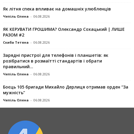
Як літня спека впливає на домашніх улюбленців
Чепіль Олена
-
06.08.2026
ЯК КЕРУВАТИ ГРОШИМА? Олександр Сохацький | ЛИШЕ
РАЗОМ #2
Скиба Тетяна
-
06.08.2026
Зарядні пристрої для телефонів і планшетів: як
розібратися в розмаїтті стандартів і обрати
правильний...
Чепіль Олена
-
06.08.2026
Боєць 105 бригади Михайло Дерлиця отримав орден “За
мужність”
Чепіль Олена
-
06.08.2026