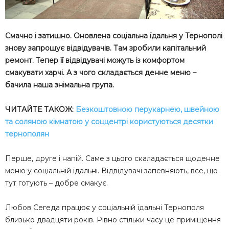
Смачно і затишно. Оновлена соціальна їдальня у Тернополі
знову запрошує відвідувачів. Там зробили капітальний
ремонт. Тепер її відвідувачі можуть із комфортом
смакувати харчі. А з чого складається денне меню –
бачила наша знімальна група.
ЧИТАЙТЕ ТАКОЖ:
Безкоштовною перукарнею, швейною
та соляною кімнатою у соццентрі користуються десятки
тернополян
Перше, друге і напій. Саме з цього скаладається щоденне
меню у соціальній їдальні. Відвідувачі запевняють, все, що
тут готують – добре смакує.
Любов Сегеда працює у соціальній їдальні Тернополя
близько двадцяти років. Рівно стільки часу це приміщення