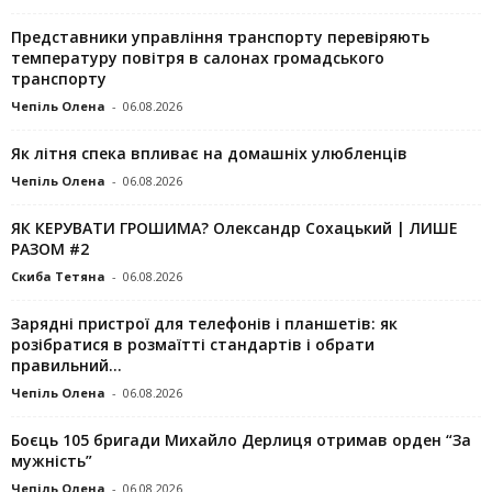
Представники управління транспорту перевіряють
температуру повітря в салонах громадського
транспорту
Чепіль Олена
-
06.08.2026
Як літня спека впливає на домашніх улюбленців
Чепіль Олена
-
06.08.2026
ЯК КЕРУВАТИ ГРОШИМА? Олександр Сохацький | ЛИШЕ
РАЗОМ #2
Скиба Тетяна
-
06.08.2026
Зарядні пристрої для телефонів і планшетів: як
розібратися в розмаїтті стандартів і обрати
правильний...
Чепіль Олена
-
06.08.2026
Боєць 105 бригади Михайло Дерлиця отримав орден “За
мужність”
Чепіль Олена
-
06.08.2026