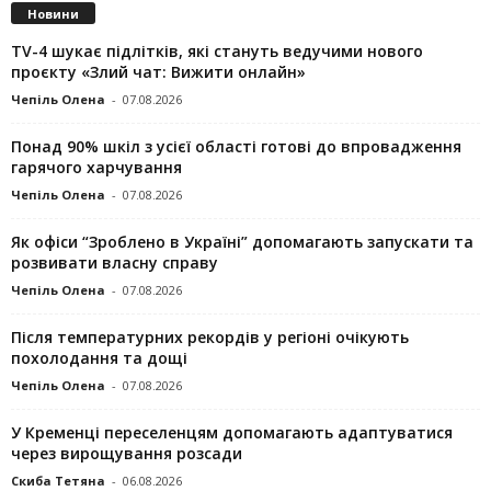
Новини
TV-4 шукає підлітків, які стануть ведучими нового
проєкту «Злий чат: Вижити онлайн»
Чепіль Олена
-
07.08.2026
Понад 90% шкіл з усієї області готові до впровадження
гарячого харчування
Чепіль Олена
-
07.08.2026
Як офіси “Зроблено в Україні” допомагають запускaти та
розвивати власну справу
Чепіль Олена
-
07.08.2026
Після температурних рекордів у регіоні очікують
похолодання та дощі
Чепіль Олена
-
07.08.2026
У Кременці переселенцям допомагають адаптуватися
через вирощування розсади
Скиба Тетяна
-
06.08.2026