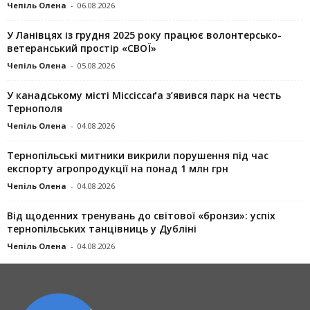
Чепіль Олена
-
06.08.2026
У Ланівцях із грудня 2025 року працює волонтерсько-
ветеранський простір «СВОЇ»
Чепіль Олена
-
05.08.2026
У канадському місті Міссіссаґа з’явився парк на честь
Тернополя
Чепіль Олена
-
04.08.2026
Тернопільські митники викрили порушення під час
експорту агропродукції на понад 1 млн грн
Чепіль Олена
-
04.08.2026
Від щоденних тренувань до світової «бронзи»: успіх
тернопільських танцівниць у Дубліні
Чепіль Олена
-
04.08.2026