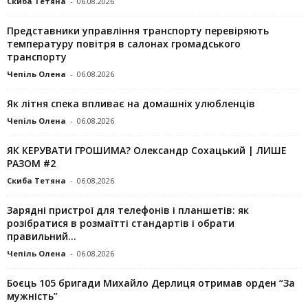
Скиба Тетяна
-
06.08.2026
Представники управління транспорту перевіряють
температуру повітря в салонах громадського
транспорту
Чепіль Олена
-
06.08.2026
Як літня спека впливає на домашніх улюбленців
Чепіль Олена
-
06.08.2026
ЯК КЕРУВАТИ ГРОШИМА? Олександр Сохацький | ЛИШЕ
РАЗОМ #2
Скиба Тетяна
-
06.08.2026
Зарядні пристрої для телефонів і планшетів: як
розібратися в розмаїтті стандартів і обрати
правильний...
Чепіль Олена
-
06.08.2026
Боєць 105 бригади Михайло Дерлиця отримав орден “За
мужність”