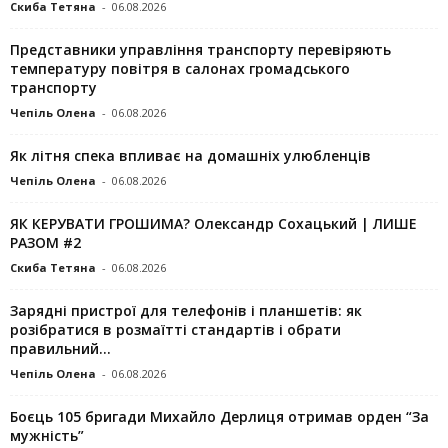
Скиба Тетяна
-
06.08.2026
Представники управління транспорту перевіряють
температуру повітря в салонах громадського
транспорту
Чепіль Олена
-
06.08.2026
Як літня спека впливає на домашніх улюбленців
Чепіль Олена
-
06.08.2026
ЯК КЕРУВАТИ ГРОШИМА? Олександр Сохацький | ЛИШЕ
РАЗОМ #2
Скиба Тетяна
-
06.08.2026
Зарядні пристрої для телефонів і планшетів: як
розібратися в розмаїтті стандартів і обрати
правильний...
Чепіль Олена
-
06.08.2026
Боєць 105 бригади Михайло Дерлиця отримав орден “За
мужність”