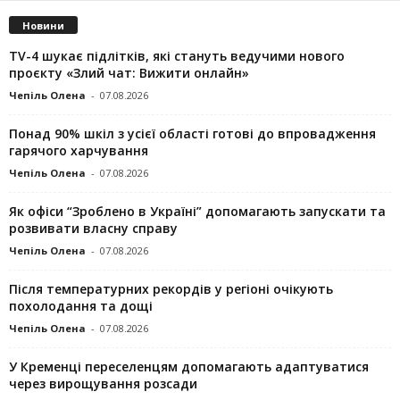
Новини
TV-4 шукає підлітків, які стануть ведучими нового
проєкту «Злий чат: Вижити онлайн»
Чепіль Олена
-
07.08.2026
Понад 90% шкіл з усієї області готові до впровадження
гарячого харчування
Чепіль Олена
-
07.08.2026
Як офіси “Зроблено в Україні” допомагають запускaти та
розвивати власну справу
Чепіль Олена
-
07.08.2026
Після температурних рекордів у регіоні очікують
похолодання та дощі
Чепіль Олена
-
07.08.2026
У Кременці переселенцям допомагають адаптуватися
через вирощування розсади