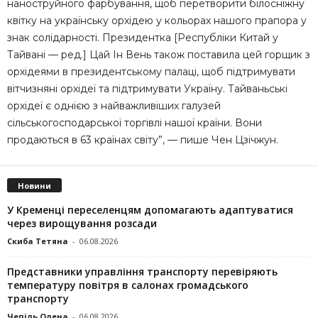
наноструйного фарбування, щоб перетворити білосніжну
квітку на українську орхідею у кольорах нашого прапора у
знак солідарності. Президентка [Республіки Китай у
Тайвані — ред.] Цай Ін Вень також поставила цей горщик з
орхідеями в президентському палаці, щоб підтримувати
вітчизняні орхідеї та підтримувати Україну. Тайваньські
орхідеї є однією з найважливіших галузей
сільськогосподарської торгівлі нашої країни. Вони
продаються в 63 країнах світу”, — пише Чен Цзічжун.
Новини
У Кременці переселенцям допомагають адаптуватися
через вирощування розсади
Скиба Тетяна
-
06.08.2026
Представники управління транспорту перевіряють
температуру повітря в салонах громадського
транспорту
Чепіль Олена
-
06.08.2026