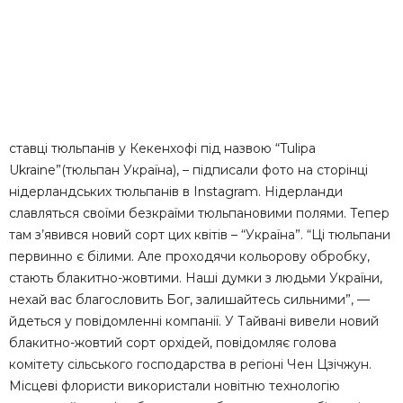
ставці тюльпанів у Кекенхофі під назвою “Tulipa
Ukraine”(тюльпан Україна), – підписали фото на сторінці
нідерландських тюльпанів в Instagram. Нідерланди
славляться своїми безкраїми тюльпановими полями. Тепер
там з’явився новий сорт цих квітів – “Україна”. “Ці тюльпани
первинно є білими. Але проходячи кольорову обробку,
стають блакитно-жовтими. Наші думки з людьми України,
нехай вас благословить Бог, залишайтесь сильними”, —
йдеться у повідомленні компанії. У Тайвані вивели новий
блакитно-жовтий сорт орхідей, повідомляє голова
комітету сільського господарства в регіоні Чен Цзічжун.
Місцеві флористи використали новітню технологію