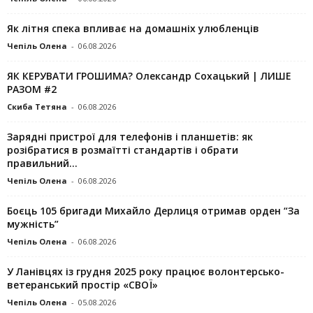
Як літня спека впливає на домашніх улюбленців
Чепіль Олена
-
06.08.2026
ЯК КЕРУВАТИ ГРОШИМА? Олександр Сохацький | ЛИШЕ
РАЗОМ #2
Скиба Тетяна
-
06.08.2026
Зарядні пристрої для телефонів і планшетів: як
розібратися в розмаїтті стандартів і обрати
правильний...
Чепіль Олена
-
06.08.2026
Боєць 105 бригади Михайло Дерлиця отримав орден “За
мужність”
Чепіль Олена
-
06.08.2026
У Ланівцях із грудня 2025 року працює волонтерсько-
ветеранський простір «СВОЇ»
Чепіль Олена
-
05.08.2026