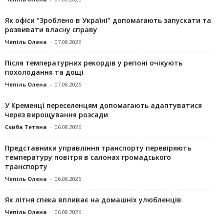
Як офіси “Зроблено в Україні” допомагають запускaти та
розвивати власну справу
Чепіль Олена
-
07.08.2026
Після температурних рекордів у регіоні очікують
похолодання та дощі
Чепіль Олена
-
07.08.2026
У Кременці переселенцям допомагають адаптуватися
через вирощування розсади
Скиба Тетяна
-
06.08.2026
Представники управління транспорту перевіряють
температуру повітря в салонах громадського
транспорту
Чепіль Олена
-
06.08.2026
Як літня спека впливає на домашніх улюбленців
Чепіль Олена
-
06.08.2026