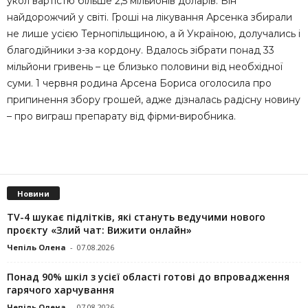
укол вартістю більше 2,5 мільйонів доларів. Він
найдорожчий у світі. Гроші на лікування Арсенка збирали
не лише усією Тернопільщиною, а й Україною, долучались і
благодійники з-за кордону. Вдалось зібрати понад 33
мільйони гривень – це близько половини від необхідної
суми. 1 червня родина Арсена Бориса оголосила про
припинення збору грошей, адже дізналась радісну новину
– про виграш препарату від фірми-виробника.
Новини
TV-4 шукає підлітків, які стануть ведучими нового
проєкту «Злий чат: Вижити онлайн»
Чепіль Олена
-
07.08.2026
Понад 90% шкіл з усієї області готові до впровадження
гарячого харчування
Чепіль Олена
-
07.08.2026