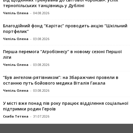
тернопільських танцівниць у Дубліні
Чепіль Олена
-
04.08.2026
Благодійний фонд “Карітас” проводить акцію “Шкільний
портфелик”
Чепіль Олена
-
03.08.2026
Перша перемога “Агробізнесу” в новому сезоні Першої
ліги
Чепіль Олена
-
03.08.2026
“Був ангелом-рятівником”: на Збаражчині провели в
останню путь бойового медика Віталія Гакала
Чепіль Олена
-
03.08.2026
У місті вже понад пів року працює відділення соціальної
підтримки родин Героїв
Скиба Тетяна
-
31.07.2026