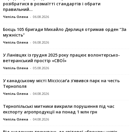
розібратися в розмаїтті стандартів і обрати
правильний...
Чепіль Олена
-
06.08.2026
Боєць 105 бригади Михайло Дерлиця отримав орден “За
мужність”
Чепіль Олена
-
06.08.2026
У Ланівцях із грудня 2025 року працює волонтерсько-
ветеранський простір «СВОЇ»
Чепіль Олена
-
05.08.2026
У канадському місті Міссіссаґа з’явився парк на честь
Тернополя
Чепіль Олена
-
04.08.2026
Тернопільські митники викрили порушення під час
експорту агропродукції на понад 1 млн грн
Чепіль Олена
-
04.08.2026
Від щоденних тренувань до світової «бронзи»: успіх